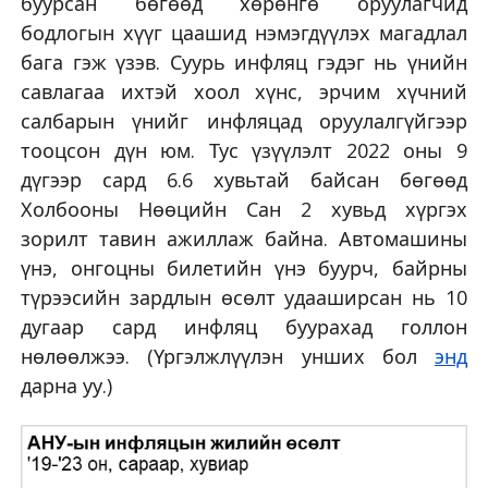
буурсан бөгөөд хөрөнгө оруулагчид
бодлогын хүүг цаашид нэмэгдүүлэх магадлал
бага гэж үзэв. Суурь инфляц гэдэг нь үнийн
савлагаа ихтэй хоол хүнс, эрчим хүчний
салбарын үнийг инфляцад оруулалгүйгээр
тооцсон дүн юм. Тус үзүүлэлт 2022 оны 9
дүгээр сард 6.6 хувьтай байсан бөгөөд
Холбооны Нөөцийн Сан 2 хувьд хүргэх
зорилт тавин ажиллаж байна. Автомашины
үнэ, онгоцны билетийн үнэ буурч, байрны
түрээсийн зардлын өсөлт удааширсан нь 10
дугаар сард инфляц буурахад голлон
нөлөөлжээ. (Үргэлжлүүлэн унших бол
энд
дарна уу.)