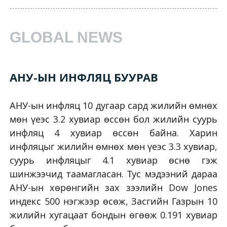
GLOBAL NEWS
АНУ-ЫН ИНФЛЯЦ БУУРАВ
АНУ-ын инфляц 10 дугаар сард жилийн өмнөх
мөн үеэс 3.2 хувиар өссөн бол жилийн суурь
инфляц 4 хувиар өссөн байна. Харин
инфляцыг жилийн өмнөх мөн үеэс 3.3 хувиар,
суурь инфляцыг 4.1 хувиар өснө гэж
шинжээчид таамагласан. Тус мэдээний дараа
АНУ-ын хөрөнгийн зах зээлийн Dow Jones
индекс 500 нэгжээр өсөж, Засгийн Газрын 10
жилийн хугацаат бондын өгөөж 0.191 хувиар