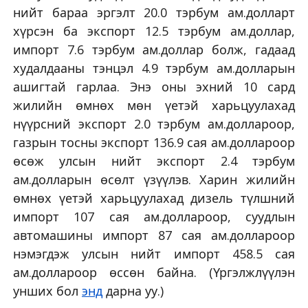
нийт бараа эргэлт 20.0 тэрбум ам.долларт
хүрсэн ба экспорт 12.5 тэрбум ам.доллар,
импорт 7.6 тэрбум ам.доллар болж, гадаад
худалдааны тэнцэл 4.9 тэрбум ам.долларын
ашигтай гарлаа. Энэ оны эхний 10 сард
жилийн өмнөх мөн үетэй харьцуулахад
нүүрсний экспорт 2.0 тэрбум ам.доллароор,
газрын тосны экспорт 136.9 сая ам.доллароор
өсөж улсын нийт экспорт 2.4 тэрбум
ам.долларын өсөлт үзүүлэв. Харин жилийн
өмнөх үетэй харьцуулахад дизель түлшний
импорт 107 сая ам.доллароор, суудлын
автомашины импорт 87 сая ам.доллароор
нэмэгдэж улсын нийт импорт 458.5 сая
ам.доллароор өссөн байна. (Үргэлжлүүлэн
унших бол
энд
дарна уу.)