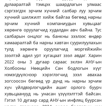
дулааралтай тэмцэх шаардлагын улмаас
сэргээгдэх эрчим хүчний салбар луу эрчим
хүчний шилжилт хийж байгаа бөгөөд нарны
эрчим хүчний компаниудын хувьцааг
хөрөнгө оруулагчид худалдан авч байна. Тус
салбарын онцлог нь банкны зээлээс өндөр
хамааралтай ба нарны хавтан суурилуулахын
тулд хөрөнгө оруулагчид моргейжийн
зээлтэй адил урт хугацаат зээл авдаг. Харин
2022 оны 3 дугаар сараас эхлэн АНУ-ын
Холбооны Нөөцийн Сан бодлогын хүүг
нэмэгдүүлснээр хэрэглэгчид зээл авахаа
зогсоосон бөгөөд үр дүнд нь нарны эрчим
хүч үйлдвэрлэгчдийн ашиг орлого буурч
хувьцаанууд нь унасан үзүүлэлттэй байсан.
Гэтэл 10 дугаар сард АНУ-ын инфляц буурсан