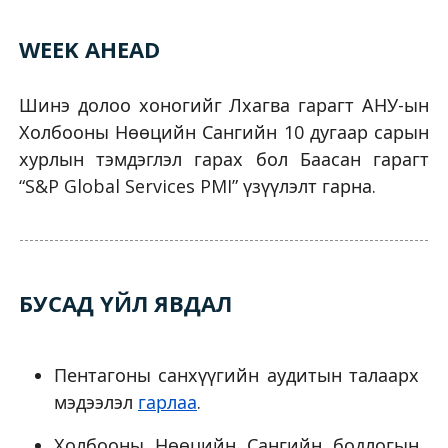
WEEK AHEAD
Шинэ долоо хоногийг Лхагва гарагт АНУ-ын
Холбооны Нөөцийн Сангийн 10 дугаар сарын
хурлын тэмдэглэл гарах бол Баасан гарагт
“S&P Global Services PMI” үзүүлэлт гарна.
БУСАД ҮЙЛ ЯВДАЛ
Пентагоны санхүүгийн аудитын талаарх
мэдээлэл
гарлаа
.
Холбооны Нөөцийн Сангийн бодлогын