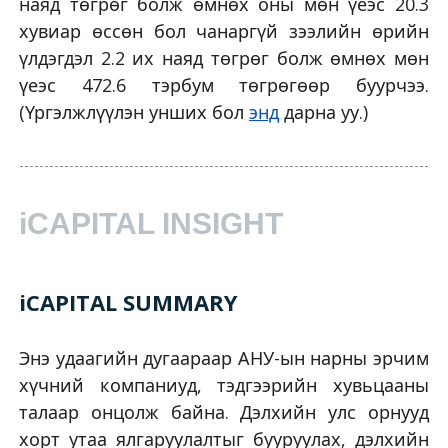
наяд төгрөг болж өмнөх оны мөн үеэс 20.3
хувиар өссөн бол чанаргүй зээлийн өрийн
үлдэгдэл 2.2 их наяд төгрөг болж өмнөх мөн
үеэс 472.6 тэрбум төгрөгөөр буурчээ.
(Үргэлжлүүлэн унших бол
энд
дарна уу.)
iCAPITAL INSIGHT
iCAPITAL SUMMARY
Энэ удаагийн дугаараар АНУ-ын нарны эрчим
хүчний компаниуд, тэдгээрийн хувьцааны
талаар онцолж байна. Дэлхийн улс орнууд
хорт утаа ялгаруулалтыг бууруулах, дэлхийн