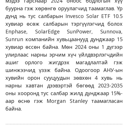
мэдээ гарснаар 2024 оноос бодлогын хүү
буурна гэж хөрөнгө оруулагчид таамаглав. Үр
дүнд нь тус салбарын Invesco Solar ETF 10.5
хувиар өсөж салбарын тэргүүлэгчид болох
Enphase, SolarEdge SunPower, Sunnova,
Sunrun компанийн хувьцаанууд дунджаар 15
хувиар өссөн байна. Мөн 2024 оны 1 дүгээр
улирлаас нарны эрчим хүч үйлдвэрлэгчдийн
ашиг орлого жигдрэх магадлалтай гэж
шинжээчид үзэж байна. Одоогоор АНУ-ын
хувийн орон сууцуудын зөвхөн 4 хувь нь
нарны хавтан дээвэртэй бөгөөд 2023-2035
оны хооронд тус салбар жилд дунджаар 15%-
аар өснө гэж Morgan Stanley таамагласан
байна.