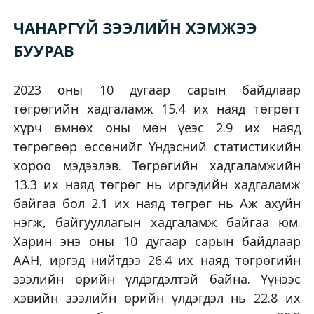
ЧАНАРГҮЙ ЗЭЭЛИЙН ХЭМЖЭЭ
БУУРАВ
2023 оны 10 дугаар сарын байдлаар
төгрөгийн хадгаламж 15.4 их наяд төгрөгт
хүрч өмнөх оны мөн үеэс 2.9 их наяд
төгрөгөөр өссөнийг Үндэсний статистикийн
хороо мэдээлэв. Төгрөгийн хадгаламжийн
13.3 их наяд төгрөг нь иргэдийн хадгаламж
байгаа бол 2.1 их наяд төгрөг нь Аж ахуйн
нэгж, байгууллагын хадгаламж байгаа юм.
Харин энэ оны 10 дугаар сарын байдлаар
ААН, иргэд нийтдээ 26.4 их наяд төгрөгийн
зээлийн өрийн үлдэгдэлтэй байна. Үүнээс
хэвийн зээлийн өрийн үлдэгдэл нь 22.8 их