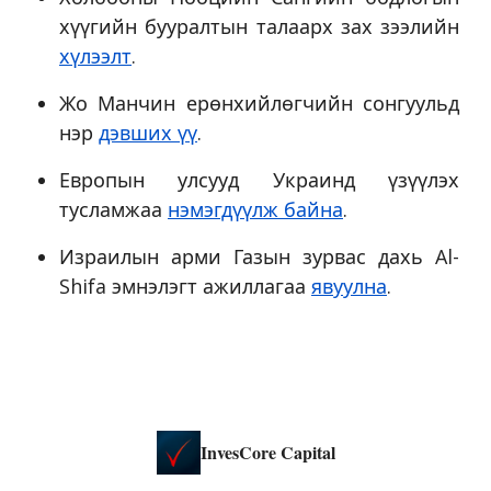
хүүгийн бууралтын талаарх зах зээлийн
хүлээлт
.
Жо Манчин ерөнхийлөгчийн сонгуульд
нэр
дэвших үү
.
Европын улсууд Украинд үзүүлэх
тусламжаа
нэмэгдүүлж байна
.
Израилын арми Газын зурвас дахь Al-
Shifa эмнэлэгт ажиллагаа
явуулна
.
InvesCore Capital