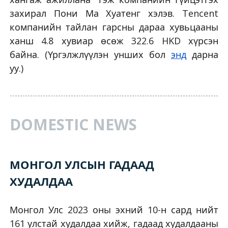
захирал Пони Ма Хуатенг хэлэв. Tencent
компанийн тайлан гарсны дараа хувьцааны
ханш 4.8 хувиар өсөж 322.6 HKD хүрсэн
байна. (Үргэлжлүүлэн унших бол
энд
дарна
уу.)
DOMESTIC NEWS
МОНГОЛ УЛСЫН ГАДААД
ХУДАЛДАА
Монгол Улс 2023 оны эхний 10-н сард нийт
161 улстай худалдаа хийж, гадаад худалдааны