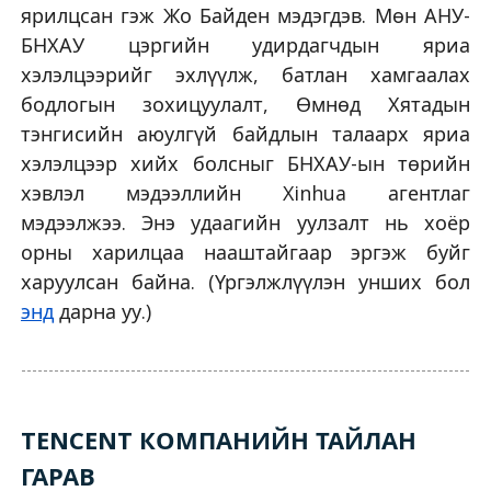
ярилцсан гэж Жо Байден мэдэгдэв. Мөн АНУ-
БНХАУ цэргийн удирдагчдын яриа
хэлэлцээрийг эхлүүлж, батлан хамгаалах
бодлогын зохицуулалт, Өмнөд Хятадын
тэнгисийн аюулгүй байдлын талаарх яриа
хэлэлцээр хийх болсныг БНХАУ-ын төрийн
хэвлэл мэдээллийн Xinhua агентлаг
мэдээлжээ. Энэ удаагийн уулзалт нь хоёр
орны харилцаа нааштайгаар эргэж буйг
харуулсан байна. (Үргэлжлүүлэн унших бол
энд
дарна уу.)
TENCENT КОМПАНИЙН ТАЙЛАН
ГАРАВ