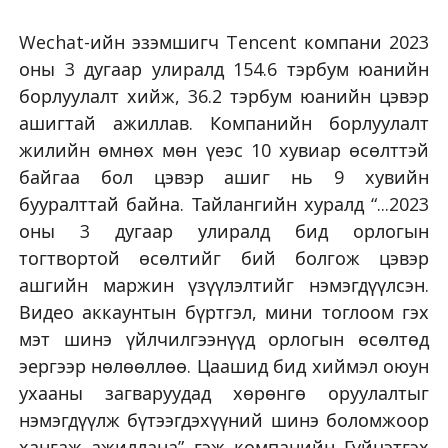
Wechat-ийн эзэмшигч Tencent компани 2023
оны 3 дугаар улиралд 154.6 тэрбум юанийн
борлуулалт хийж, 36.2 тэрбум юанийн цэвэр
ашигтай ажиллав. Компанийн борлуулалт
жилийн өмнөх мөн үеэс 10 хувиар өсөлттэй
байгаа бол цэвэр ашиг нь 9 хувийн
бууралттай байна. Тайлангийн хуралд “...2023
оны 3 дугаар улиралд бид орлогын
тогтвортой өсөлтийг бий болгож цэвэр
ашгийн маржин үзүүлэлтийг нэмэгдүүлсэн.
Видео аккаунтын бүртгэл, мини тоглоом гэх
мэт шинэ үйлчилгээнүүд орлогын өсөлтөд
эергээр нөлөөллөө. Цаашид бид хиймэл оюун
ухааны загваруудад хөрөнгө оруулалтыг
нэмэгдүүлж бүтээгдэхүүний шинэ боломжоор
хангаж ажиллана” гэж компанийн Гүйцэтгэх