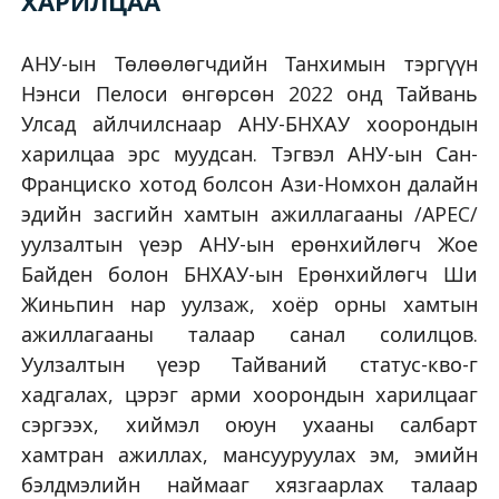
ХАРИЛЦАА
АНУ-ын Төлөөлөгчдийн Танхимын тэргүүн
Нэнси Пелоси өнгөрсөн 2022 онд Тайвань
Улсад айлчилснаар АНУ-БНХАУ хоорондын
харилцаа эрс муудсан. Тэгвэл АНУ-ын Сан-
Франциско хотод болсон Ази-Номхон далайн
эдийн засгийн хамтын ажиллагааны /APEC/
уулзалтын үеэр АНУ-ын ерөнхийлөгч Жое
Байден болон БНХАУ-ын Ерөнхийлөгч Ши
Жиньпин нар уулзаж, хоёр орны хамтын
ажиллагааны талаар санал солилцов.
Уулзалтын үеэр Тайваний статус-кво-г
хадгалах, цэрэг арми хоорондын харилцааг
сэргээх, хиймэл оюун ухааны салбарт
хамтран ажиллах, мансууруулах эм, эмийн
бэлдмэлийн наймааг хязгаарлах талаар