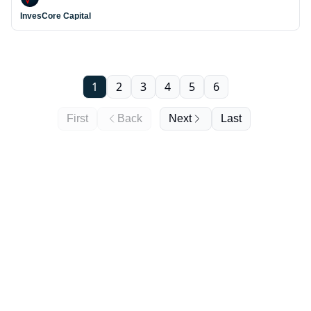
InvesCore Capital
1
2
3
4
5
6
First
Back
Next
Last