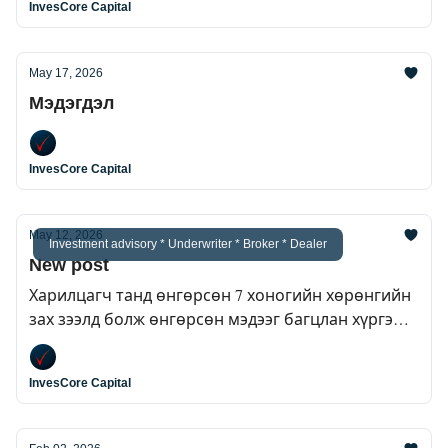
InvesCore Capital
May 17, 2026
Мэдэгдэл
InvesCore Capital
May 12, 2026
Investment advisory * Underwriter * Broker * Dealer
New post
Харилцагч танд өнгөрсөн 7 хоногийн хөрөнгийн
зах зээлд болж өнгөрсөн мэдээг багцлан хүргэж
байна.
InvesCore Capital