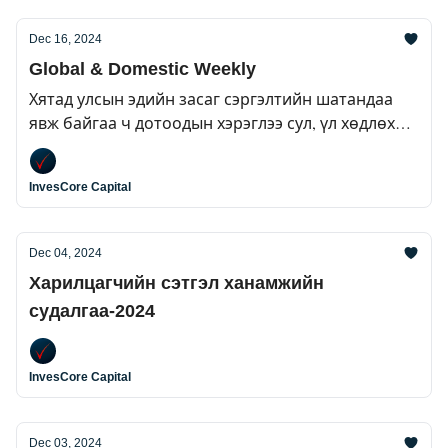
Dec 16, 2024
Global & Domestic Weekly
Хятад улсын эдийн засаг сэргэлтийн шатандаа
явж байгаа ч дотоодын хэрэглээ сул, үл хөдлөх
хөрөнгийн салбарын уналт ёроолдоо хүрэх
болоогүй байна.
InvesCore Capital
Dec 04, 2024
Харилцагчийн сэтгэл ханамжийн
судалгаа-2024
InvesCore Capital
Dec 03, 2024