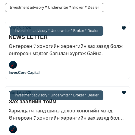
Investment advisory * Underwriter * Broker * Dealer
May 26, 2026
Investment advisory * Underwriter * Broker * Dealer
NEWS LETTER
Өнгөрсөн 7 хоногийн хөрөнгийн зах зээлд болж
өнгөрсөн мэдээг багцлан хүргэж байна.
InvesCore Capital
May 19, 2026
Investment advisory * Underwriter * Broker * Dealer
Зах зээлийн тойм
Харилцагч танд шинэ долоо хоногийн мэнд,
Өнгөрсөн 7 хоногийн хөрөнгийн зах зээлд болж
өнгөрсөн мэдээг багцлан хүргэж байна.