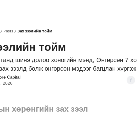
Posts
Зах зээлийн тойм
ээлийн тойм
танд шинэ долоо хоногийн мэнд, Өнгөрсөн 7 хо
 зах зээлд болж өнгөрсөн мэдээг багцлан хүргэж 
ore Capital
, 2026
н хөрөнгийн зах зээл