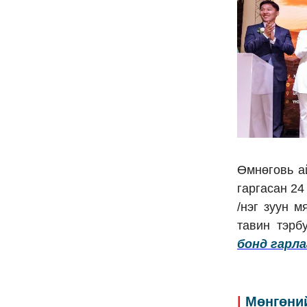
Өмнөговь а
гаргасан 24
/нэг зуун м
тавин тэрб
бонд гарла
|
Мөнгөний