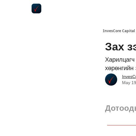
InvesCore Capital
Зах з
Харилцагч 
хөрөнгийн
InvesC
May 19
Дотооды