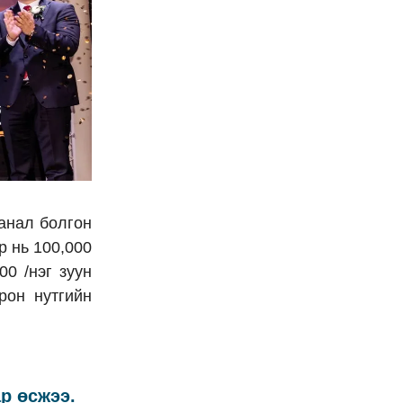
анал болгон
р нь 100,000
00 /нэг зуун
рон нутгийн
р өсжээ.