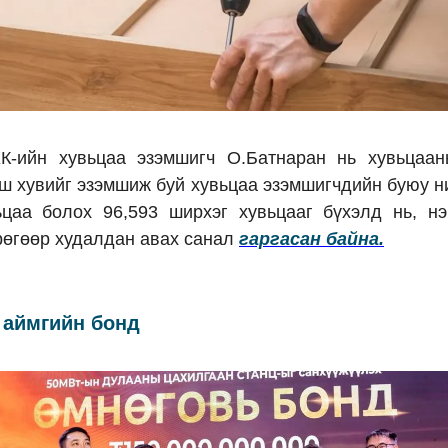
ХК-ийн хувьцаа эзэмшигч О.Батнаран нь хувьцаа
ш хувийг эзэмшиж буй хувьцаа эзэмшигчдийн буюу н
ьцаа болох 96,593 ширхэг хувьцааг бүхэлд нь, нэ
рөгөөр худалдан авах санал
гаргасан байна.
 аймгийн бонд