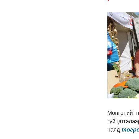
Mөнгөний н
гүйцэтгэлээ
наяд
төгрө