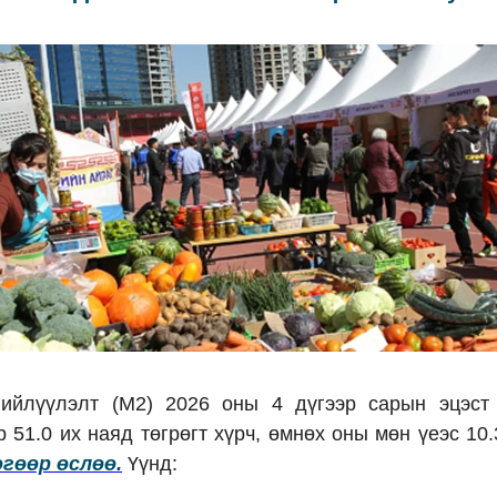
ийлүүлэлт (M2) 2026 оны 4 дүгээр сарын эцэст
р 51.0 их наяд төгрөгт хүрч, өмнөх оны мөн үеэс 10.
гөөр өслөө.
Үүнд: