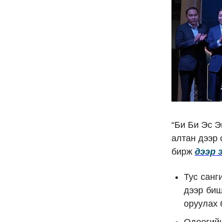
“Би Би Эс Э
алтан дээр
бирж
дээр 
Тус санг
дээр биш
оруулах 
Одоогий