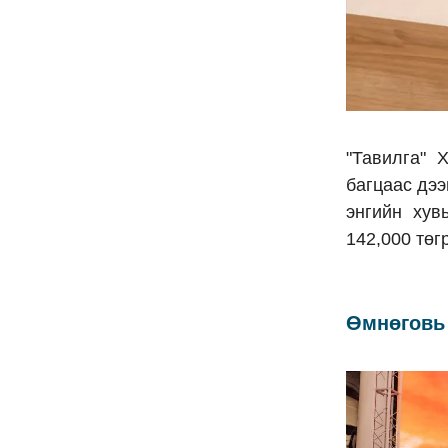
"Тавилга" 
багцаас дээ
энгийн хув
142,000 төг
Өмнөговь