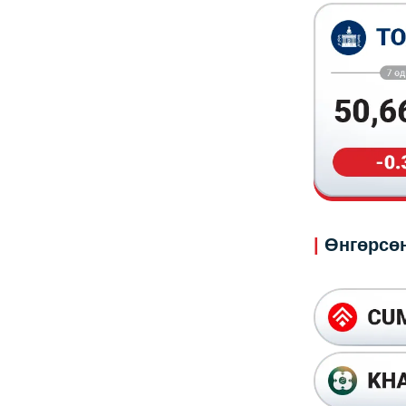
|
Өнгөрсөн