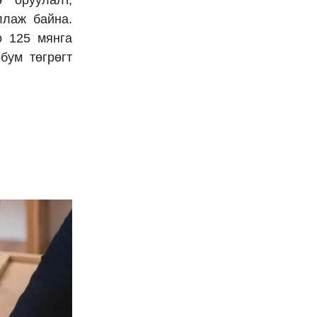
ллаж байна.
о 125 мянга
бум төгрөгт