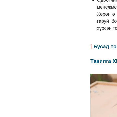
менежме
Хөрөнгө
гаруй б
хүрсэн т
|
Бусад т
Тавилга Х