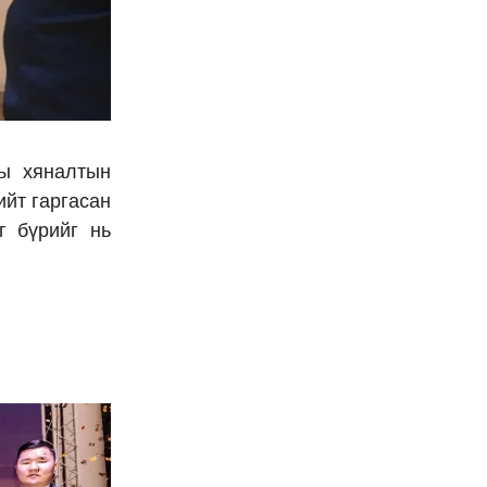
ны хяналтын
ийт гаргасан
г бүрийг нь