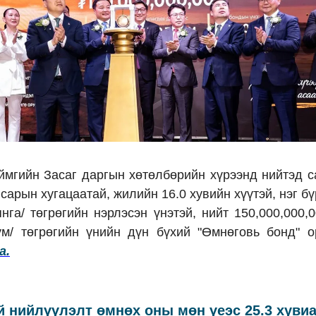
ймгийн Засаг даргын хөтөлбөрийн хүрээнд нийтэд с
 сарын хугацаатай, жилийн 16.0 хувийн хүүтэй, нэг бү
янга/ төгрөгийн нэрлэсэн үнэтэй, нийт 150,000,000,0
ум/ төгрөгийн үнийн дүн бүхий "Өмнөговь бонд" о
а.
 нийлүүлэлт өмнөх оны мөн үеэс 25.3 хувиа