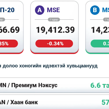
 долоо хоногийн идэвхтэй хувьцаанууд