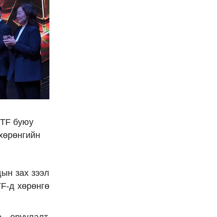
ETF буюу
хөрөнгийн
дын зах зээл
TF-д хөрөнгө
 оруулалт,