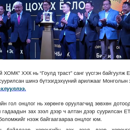
й ХОМК” ХХК нь “Гоулд траст” санг үүсгэн байгуулж 
 суурилсан шинэ бүтээгдэхүүний арилжааг Монголын 
эхлүүллээ.
ийн гол онцлог нь хөрөнгө оруулагчид зөвхөн дотоо
 гадаадын зах зээл дээр ч алтан дээр суурилсан E
боломжийг нээж байгаагаараа онцлог юм.
н байдлаар хөрөнгийн зах зээл дээр хөрөнгө