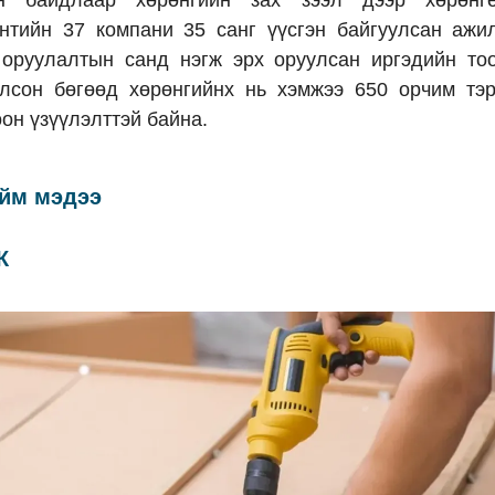
нтийн 37 компани 35 санг үүсгэн байгуулсан ажи
 оруулалтын санд нэгж эрх оруулсан иргэдийн то
олсон бөгөөд хөрөнгийнх нь хэмжээ 650 орчим тэр
оон үзүүлэлттэй байна.
ойм мэдээ
К