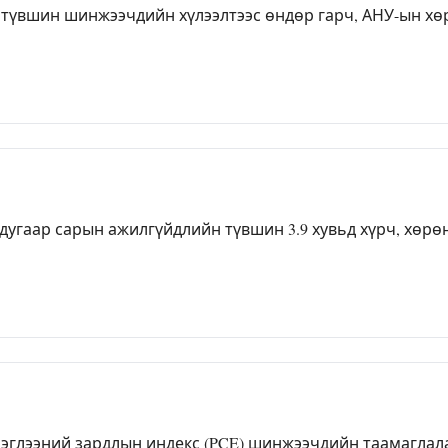
вшин шинжээчдийн хүлээлтээс өндөр гарч, АНУ-ын хөрөн
гаар сарын ажилгүйдлийн түвшин 3.9 хувьд хүрч, хөрөнги
глээний зардлын индекс (PCE) шинжээчдийн таамаглалаа