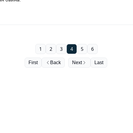
1
2
3
4
5
6
First
Back
Next
Last