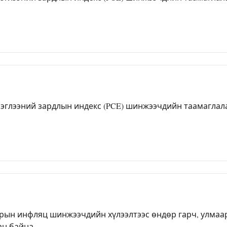
глээний зардлын индекс (PCE) шинжээчдийн таамаглалаа
рын инфляц шинжээчдийн хүлээлтээс өндөр гарч, улмаар 
н байна.