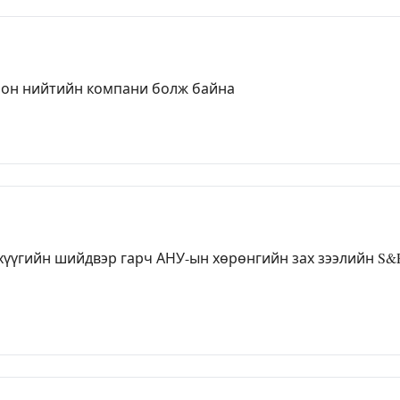
он нийтийн компани болж байна
үгийн шийдвэр гарч АНУ-ын хөрөнгийн зах зээлийн S&