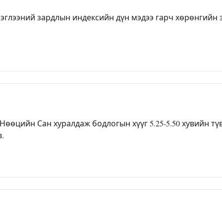
лээний зардлын индексийн дүн мэдээ гарч хөрөнгийн за
өцийн Сан хуралдаж бодлогын хүүг 5.25-5.50 хувийн тү
в.