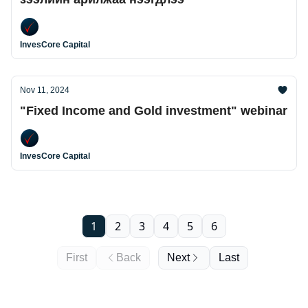
InvesCore Capital
Nov 11, 2024
"Fixed Income and Gold investment" webinar
InvesCore Capital
1
2
3
4
5
6
First
Back
Next
Last