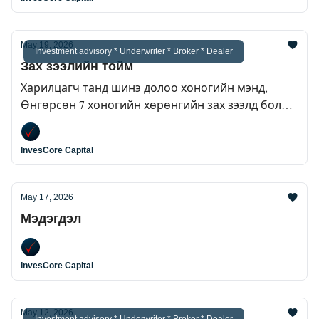
May 19, 2026
Investment advisory * Underwriter * Broker * Dealer
Зах зээлийн тойм
Харилцагч танд шинэ долоо хоногийн мэнд,
Өнгөрсөн 7 хоногийн хөрөнгийн зах зээлд болж
өнгөрсөн мэдээг багцлан хүргэж байна.
InvesCore Capital
May 17, 2026
Мэдэгдэл
InvesCore Capital
May 12, 2026
Investment advisory * Underwriter * Broker * Dealer