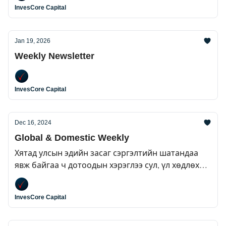
InvesCore Capital
Jan 19, 2026
Weekly Newsletter
InvesCore Capital
Dec 16, 2024
Global & Domestic Weekly
Хятад улсын эдийн засаг сэргэлтийн шатандаа
явж байгаа ч дотоодын хэрэглээ сул, үл хөдлөх
хөрөнгийн салбарын уналт ёроолдоо хүрэх
болоогүй байна.
InvesCore Capital