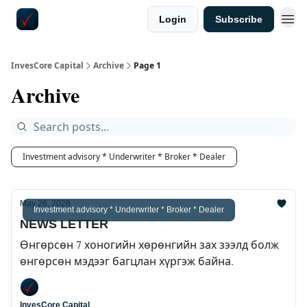
Login
Subscribe
InvesCore Capital
Archive
Page 1
Archive
Investment advisory * Underwriter * Broker * Dealer
May 26, 2026
Investment advisory * Underwriter * Broker * Dealer
NEWS LETTER
Өнгөрсөн 7 хоногийн хөрөнгийн зах зээлд болж
өнгөрсөн мэдээг багцлан хүргэж байна.
InvesCore Capital