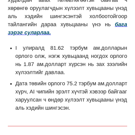
худалдан авах төлөвлөгөөтэй байгаа ч
хөрөнгө оруулагчдын хүлээлт хувьцааны үнэд
аль хэдийн шингэсэнтэй холбоотойгоор
тайлангийн дараа хувьцааны үнэ нь
бага
зэрэг суларлаа.
I улиралд 81.62 тэрбум ам.долларын
орлого олж, нэгж хувьцаанд ногдох орлого
нь 1.87 ам.долларт хүрсэн нь зах зээлийн
хүлээлтийг давлаа.
Дата төвийн орлого 75.2 тэрбум ам.долларт
хүрч, AI чипийн эрэлт хүчтэй хэвээр байгааг
харуулсан ч өндөр хүлээлт хувьцааны үнэд
аль хэдийн шингэсэн.