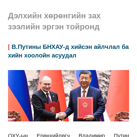
Дэлхийн хөрөнгийн зах
зээлийн эргэн тойронд
|
В.Путины БНХАУ-д хийсэн айлчлал ба
хийн хоолойн асуудал
ОХУ-ын Ерөнхийлөгч Владимир Путин