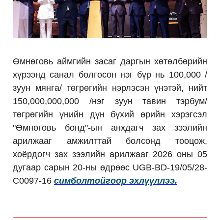
Өмнөговь аймгийн засаг даргын хөтөлбөрийн
хүрээнд санал болгосон нэг бүр нь 100,000 /
зуун мянга/ төгрөгийн нэрлэсэн үнэтэй, нийт
150,000,000,000 /нэг зуун тавин тэрбум/
төгрөгийн үнийн дүн бүхий өрийн хэрэгсэл
"Өмнөговь бонд"-ын анхдагч зах зээлийн
арилжааг амжилттай болсонд тооцож,
хоёрдогч зах зээлийн арилжааг 2026 оны 05
дугаар сарын 20-ны өдрөөс UGB-BD-19/05/28-
C0097-16
симболтойгоор эхлүүллээ.