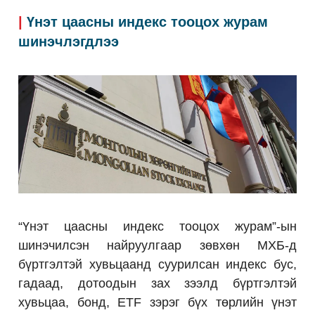
|
Үнэт цаасны индекс тооцох журам
шинэчлэгдлээ
“Үнэт цаасны индекс тооцох журам”-ын
шинэчилсэн найруулгаар зөвхөн МХБ-д
бүртгэлтэй хувьцаанд суурилсан индекс бус,
гадаад, дотоодын зах зээлд бүртгэлтэй
хувьцаа, бонд, ETF зэрэг бүх төрлийн үнэт