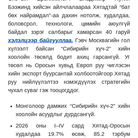
Бээжинд хийсэн айлчлалаараа Хятадтай “бат
бөх найрамдал”-аа дахин нотолж, худалдаа,
боловсрол, технологи, цөмийн аюулгүй
байдал зэрэг салбарыг хамарсан 40 гаруй
хэлэлцээр байгууллаа.
Гэвч Москвагийн гол
хүлээлт байсан “Сибирийн хүч-2” хийн
хоолойн төсөлд бодит ахиц гарсангүй. Уг
төсөл нь Оросын хувьд Европ руу чиглэсэн
хийн экспорт буурсантай холбоотойгоор Хятад
руу нийлүүлэлтээ нэмэгдүүлэх стратегийн
чухал суваг гэж тооцогддог.
Монголоор дамжих “Сибирийн хүч-2” хийн
хоолойн асуудлыг дурдсангүй.
2026 оны I–IV сард Хятад-Оросын
худалдаа 19.7% өсөж, 85.2 тэрбум