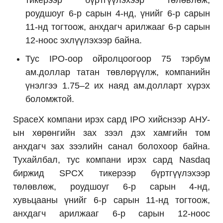
роудшоуг 6-р сарын 4-нд, үнийг 6-р сарын
11-нд тогтоож, анхдагч арилжааг 6-р сарын
12-ноос эхлүүлэхээр байна.
Тус IPO-оор ойролцоогоор 75 тэрбум
ам.доллар татан төвлөрүүлж, компанийн
үнэлгээ 1.75–2 их наяд ам.долларт хүрэх
боломжтой.
SpaceX компани ирэх сард IPO хийснээр АНУ-
ын хөрөнгийн зах зээл дэх хамгийн том
анхдагч зах зээлийн санал болохоор байна.
Тухайлбал, тус компани ирэх сард Nasdaq
биржид SPCX тикерээр бүртгүүлэхээр
төлөвлөж, роудшоуг 6-р сарын 4-нд,
хувьцааны үнийг 6-р сарын 11-нд тогтоож,
анхдагч арилжааг 6-р сарын 12-ноос