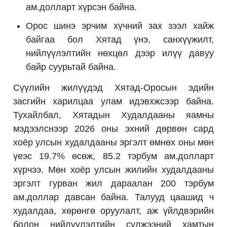
ам.долларт хүрсэн байна.
Орос шинэ эрчим хүчний зах зээл хайж
байгаа бол Хятад үнэ, санхүүжилт,
нийлүүлэлтийн нөхцөл дээр илүү давуу
байр суурьтай байна.
Сүүлийн жилүүдэд Хятад-Оросын эдийн
засгийн харилцаа улам идэвхжсээр байна.
Тухайлбал, Хятадын Худалдааны яамны
мэдээлснээр 2026 оны эхний дөрвөн сард
хоёр улсын худалдааны эргэлт өмнөх оны мөн
үеэс 19.7% өсөж, 85.2 тэрбум ам.долларт
хүрчээ. Мөн хоёр улсын жилийн худалдааны
эргэлт гурван жил дараалан 200 тэрбум
ам.доллар давсан байна. Талууд цаашид ч
худалдаа, хөрөнгө оруулалт, аж үйлдвэрийн
болон нийлүүлэлтийн сүлжээний хамтын