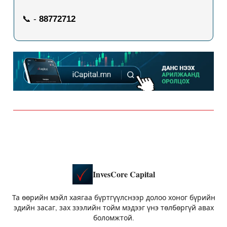
📞 -
88772712
InvesCore Capital
Та өөрийн мэйл хаягаа бүртгүүлснээр долоо хоног бүрийн
эдийн засаг, зах зээлийн тойм мэдээг үнэ төлбөргүй авах
боломжтой.