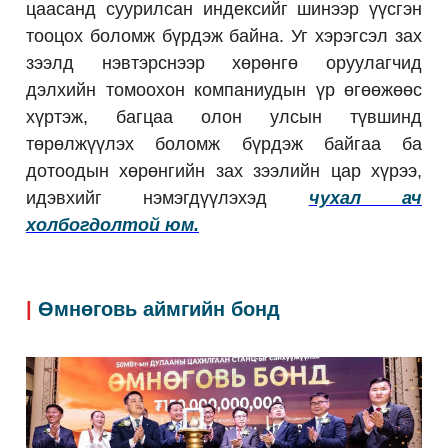
цаасанд суурилсан индексийг шинээр үүсгэн
тооцох боломж бүрдэж байна. Уг хэрэгсэл зах
зээлд нэвтэрснээр хөрөнгө оруулагчид
дэлхийн томоохон компаниудын үр өгөөжөөс
хүртэж, багцаа олон улсын түвшинд
төрөлжүүлэх боломж бүрдэж байгаа ба
дотоодын хөрөнгийн зах зээлийн цар хүрээ,
идэвхийг нэмэгдүүлэхэд
чухал ач
холбогдолтой юм.
|
Өмнөговь аймгийн бонд