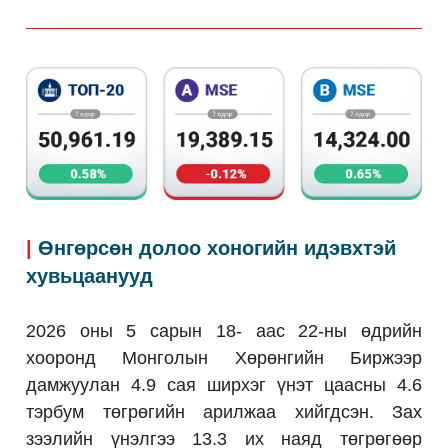
|
Өнгөрсөн долоо хоногийн идэвхтэй
хувьцаанууд
2026 оны 5 сарын 18- аас 22-ны өдрийн
хооронд Монголын Хөрөнгийн Биржээр
дамжуулан 4.9 сая ширхэг үнэт цаасны 4.6
тэрбум төгрөгийн арилжаа хийгдсэн. Зах
зээлийн үнэлгээ 13.3 их наяд төгрөгөөр