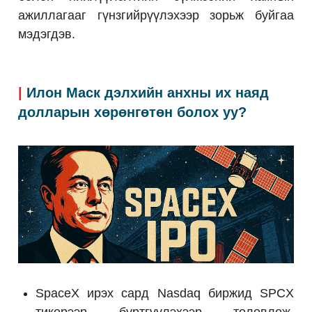
ажиллагааг гүнзгийрүүлэхээр зорьж буйгаа
мэдэгдэв.
|
Илон Маск дэлхийн анхны их наяд
долларын хөрөнгөтөн болох уу?
SpaceX ирэх сард Nasdaq биржид SPCX
тикерээр бүртгүүлэхээр төлөвлөж,