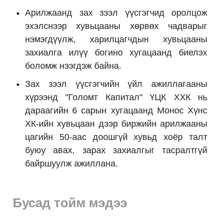
Арилжаанд зах зээл үүсгэгчид оролцож
эхэлснээр хувьцааны хөрвөх чадварыг
нэмэгдүүлж, харилцагчдын хувьцааны
захиалга илүү богино хугацаанд биелэх
боломж нээгдэж байна.
Зах зээл үүсгэгчийн үйл ажиллагааны
хүрээнд "Голомт Капитал" ҮЦК ХХК нь
дараагийн 6 сарын хугацаанд Монос Хүнс
ХК-ийн хувьцаан дээр биржийн арилжааны
цагийн 50-аас доошгүй хувьд хоёр талт
буюу авах, зарах захиалгыг тасралтгүй
байршуулж ажиллана.
Бусад тойм мэдээ