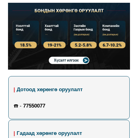
|
Дотоод хөрөнгө оруулалт
☎️ -
77550077
|
Гадаад хөрөнгө оруулалт