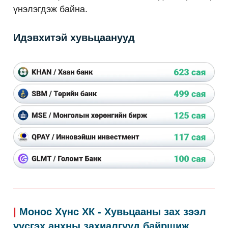
үнэлэгдэж байна.
Идэвхитэй хувьцаанууд
|
Монос Хүнс ХК - Хувьцааны зах зээл
үүсгэх анхны захиалгууд байршиж