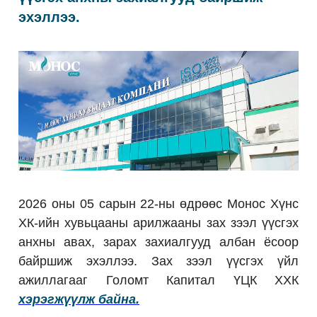
эхэллээ.
2026 оны 05 сарын 22-ны өдрөөс Монос Хүнс
ХК-ийн хувьцааны арилжааны зах зээл үүсгэх
анхны авах, зарах захиалгууд албан ёсоор
байршиж эхэллээ. Зах зээл үүсгэх үйл
ажиллагааг Голомт Капитал ҮЦК ХХК
хэрэгжүүлж байна.