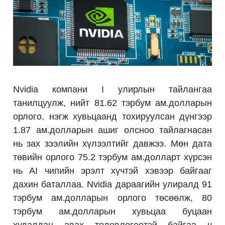
Nvidia компани I улирлын тайлангаа
танилцуулж, нийт 81.62 тэрбум ам.долларын
орлого, нэгж хувьцаанд тохируулсан дүнгээр
1.87 ам.долларын ашиг олсноо тайлагнасан
нь зах зээлийн хүлээлтийг давжээ. Мөн дата
төвийн орлого 75.2 тэрбум ам.долларт хүрсэн
нь AI чипийн эрэлт хүчтэй хэвээр байгааг
дахин баталлаа. Nvidia дараагийн улиралд 91
тэрбум ам.долларын орлого төсөөлж, 80
тэрбум ам.долларын хувьцаа буцаан