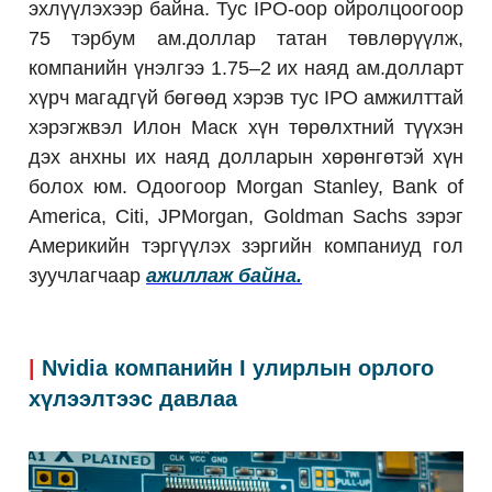
эхлүүлэхээр байна. Тус IPO-оор ойролцоогоор
75 тэрбум ам.доллар татан төвлөрүүлж,
компанийн үнэлгээ 1.75–2 их наяд ам.долларт
хүрч магадгүй бөгөөд хэрэв тус IPO амжилттай
хэрэгжвэл Илон Маск хүн төрөлхтний түүхэн
дэх анхны их наяд долларын хөрөнгөтэй хүн
болох юм. Одоогоор Morgan Stanley, Bank of
America, Citi, JPMorgan, Goldman Sachs зэрэг
Америкийн тэргүүлэх зэргийн компаниуд гол
зуучлагчаар
ажиллаж байна.
|
Nvidia компанийн I улирлын орлого
хүлээлтээс давлаа