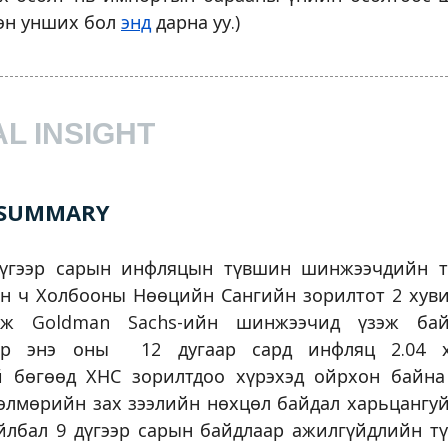
лэн унших бол
энд
дарна уу.)
AL INSIGHT
L SUMMARY
үгээр сарын инфляцын түвшин шинжээчдийн т
ан ч Холбооны Нөөцийн Сангийн зорилтот 2 хув
эж Goldman Sachs-ийн шинжээчид үзэж бай
аар энэ оны 12 дугаар сард инфляц 2.04 х
й бөгөөд ХНС зорилтдоо хүрэхэд ойрхон байна
өлмөрийн зах зээлийн нөхцөл байдал харьцангуй
айлбал 9 дүгээр сарын байдлаар ажилгүйдлийн т