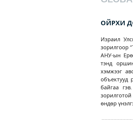
ОЙРХИ Д
Израил Улс
зорилгоор “
АНУ-ын Ерө
тэнд оршин
хэмжээг ав
объектууд 
байгаа гэв
зорилготой
өндөр үнэлг