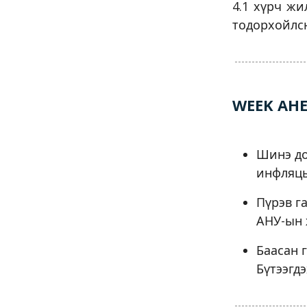
4.1 хүрч жи
тодорхойлсн
WEEK AH
Шинэ до
инфляцы
Пүрэв г
АНУ-ын 
Баасан 
Бүтээгд