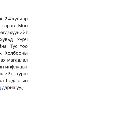
с 2.4 хувиар
 гарав. Мөн
ээгдэхүүнийг
хувьд хүрч
на. Тус тоо
ох Холбооны
лах магадлал
-ын инфляцыг
жилийн турш
аа бодлогын
д
дарна уу.)