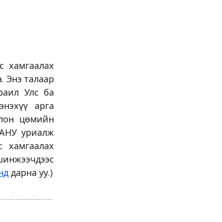
с хамгаалах
. Энэ талаар
раил Улс ба
энэхүү арга
олон цөмийн
 АНУ уриалж
с хамгаалах
шинжээчдээс
нд
дарна уу.)