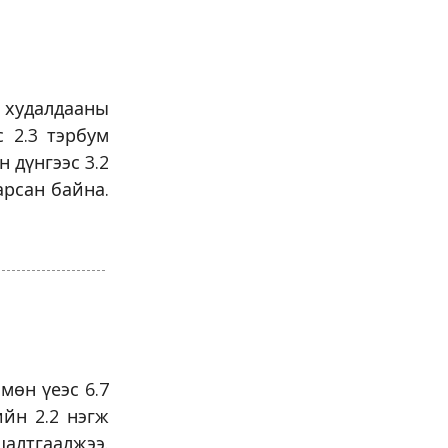
 худалдааны
с 2.3 тэрбум
 дүнгээс 3.2
арсан байна.
мөн үеэс 6.7
ийн 2.2 нэгж
алтгаалжээ.