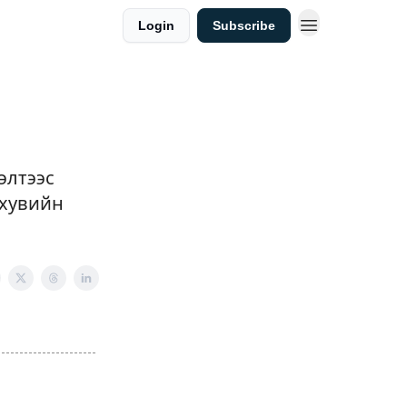
Login
Subscribe
элтээс
 хувийн