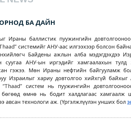
ОРНОД БА ДАЙН
ыг Ираны баллистик пуужингийн довтолгооноо
Thaad” системийг АНУ-аас илгээхээр болсон байна
нхийлөгч Байдены ажлын алба мэдэгдэхдээ Из
 суугаа АНУ-ын иргэдийг хамгаалахын тулд 
сан гэжээ. Мөн Ираны нефтийн байгууламж б
руу Израилыг хариу довтолгоо хийхгүй байхыг
. “Thaad” систем нь пуужингийн довтолгооноо
 бөгөөд өмнө нь бодит халдлагаас хамгаалж 
ээ авсан технологи аж. (Үргэлжлүүлэн унших бол
э