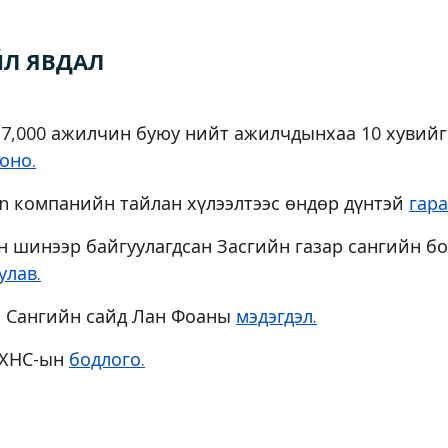
ЙЛ ЯВДАЛ
17,000 ажилчин буюу нийт ажилчдынхаа 10 хувийг
оно.
n компанийн тайлан хүлээлтээс өндөр дүнтэй
гара
 шинээр байгуулагдсан Засгийн газар сангийн б
улав.
 Сангийн сайд Лан Фоаны
мэдэгдэл.
 ХНС-ын
бодлого.