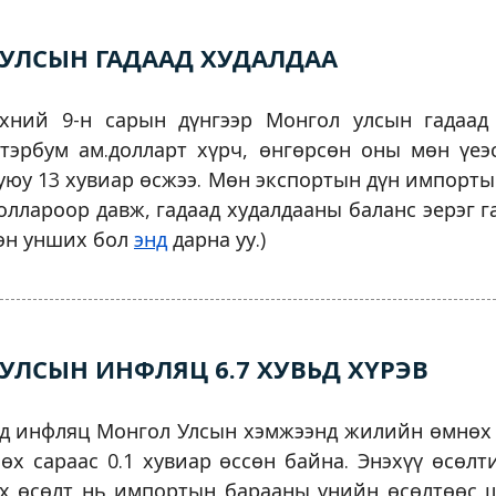
УЛСЫН ГАДААД ХУДАЛДАА
хний 9-н сарын дүнгээр Монгол улсын гадаад
 тэрбум ам.долларт хүрч, өнгөрсөн оны мөн үеэ
уюу 13 хувиар өсжээ. Мөн экспортын дүн импортын
оллароор давж, гадаад худалдааны баланс эерэг г
лэн унших бол
энд
дарна уу.)
УЛСЫН ИНФЛЯЦ 6.7 ХУВЬД ХҮРЭВ
рд инфляц Монгол Улсын хэмжээнд жилийн өмнөх 
өх сараас 0.1 хувиар өссөн байна. Энэхүү өсөлт
ох өсөлт нь импортын барааны үнийн өсөлтөөс ш