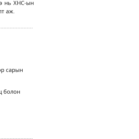
нэ нь ХНС-ын
т аж.
эр сарын
ц болон