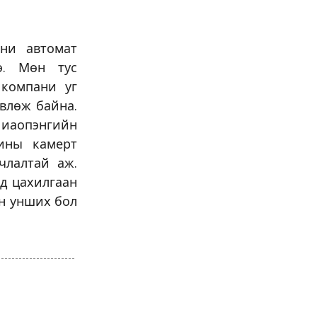
ни автомат
э. Мөн тус
 компани уг
өвлөж байна.
Шиаопэнгийн
шины камерт
члалтай аж.
д цахилгаан
эн унших бол