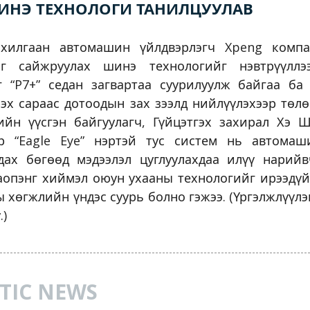
ИНЭ ТЕХНОЛОГИ ТАНИЛЦУУЛАВ
ахилгаан автомашин үйлдвэрлэгч Xpeng компа
ыг сайжруулах шинэ технологийг нэвтрүүллэ
г “P7+” седан загвартаа суурилуулж байгаа ба
эх сараас дотоодын зах зээлд нийлүүлэхээр төл
ийн үүсгэн байгуулагч, Гүйцэтгэх захирал Хэ 
эр “Eagle Eye” нэртэй тус систем нь автома
гдах бөгөөд мэдээлэл цуглуулахдаа илүү нарийв
опэнг хиймэл оюун ухааны технологийг ирээдүй
хөгжлийн үндэс суурь болно гэжээ. (Үргэлжлүүл
.)
TIC NEWS