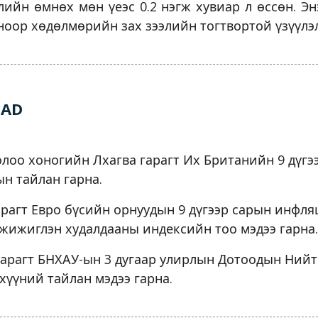
лийн өмнөх мөн үеэс 0.2 нэгж хувиар л өссөн. Э
оор хөдөлмөрийн зах зээлийн тогтвортой үзүүлэл
EAD
лоо хоногийн Лхагва гарагт Их Британийн 9 дүгэ
н тайлан гарна.
арагт Евро бүсийн орнуудын 9 дүгээр сарын инфля
жижиглэн худалдааны индексийн тоо мэдээ гарна.
гарагт БНХАУ-ын 3 дугаар улирлын Дотоодын Нийт
эхүүний тайлан мэдээ гарна.