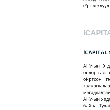
(Үргэлжлүү
iCAPIT
iCAPITA
АНУ-ын 9 д
өндөр гарс
ойртсон г
таамаглал
магадлалта
АНУ-ын хөд
байна. Тух