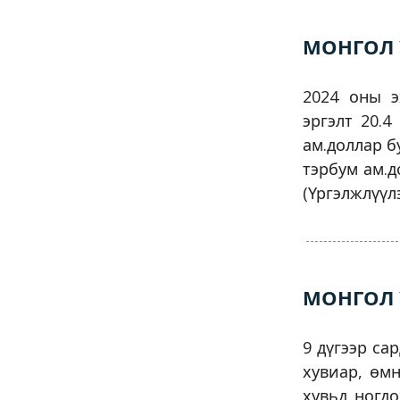
МОНГОЛ 
2024 оны э
эргэлт 20.4
ам.доллар б
тэрбум ам.д
(Үргэлжлүү
МОНГОЛ 
9 дүгээр са
хувиар, өмн
хувьд ногд