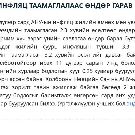
ИНФЛЯЦ ТААМАГЛАЛААС ӨНДӨР ГАРАВ
дүгээр сард АНУ-ын инфляц жилийн өмнөх мөн үеэ
эчдийн таамагласан 2.3 хувийн өсөлтөөс өндөр
эрчим хүч зэрэг үнийн савлагаа өндөр бараа бүт
цдог жилийн суурь инфляцын түвшин 3.3 
н таамагласан 3.2 хувийн өсөлтийг давсан бай
олбоотойгоор ирэх 11 дүгээр сарын 7-нд бол
гийн хурлаар бодлогын хүүг 0.25 хувиар бууруу
хүрч өссөн байна. Холбооны Нөөцийн Сан нь АНУ
ргэх зорилт тавин ажиллаж байгаа бөгөөд 2 
атуу бодлогыг баримталж өнгөрсөн сард анх уд
виар бууруулсан билээ. (Үргэлжлүүлэн унших бол
эн