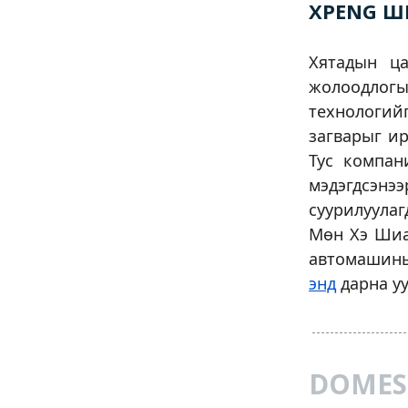
XPENG Ш
Хятадын ц
жолоодлог
технологий
загварыг ир
Тус компан
мэдэгдсэнэ
суурилуула
Мөн Хэ Шиа
автомашины 
энд
дарна уу
DOMES