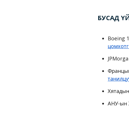
БУСАД Ү
Boeing 
цомхотг
JPMorga
Францын
танилцу
Хятадын
АНУ-ын