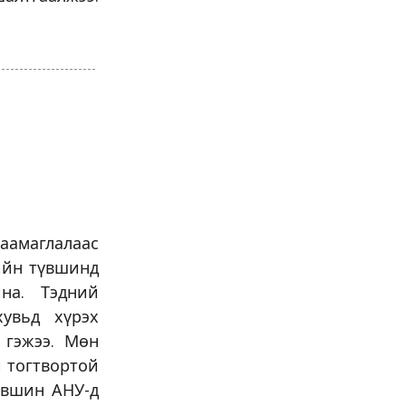
аамаглалаас
ийн түвшинд
на. Тэдний
увьд хүрэх
 гэжээ. Мөн
 тогтвортой
үвшин АНУ-д