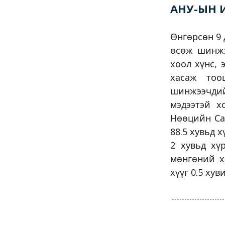
АНУ-ЫН 
Өнгөрсөн 9 
өсөж шинжэ
хоол хүнс, 
хасаж тоо
шинжээчдий
мэдээтэй х
Нөөцийн Сан
88.5 хувьд 
2 хувьд хү
мөнгөний х
хүүг 0.5 ху