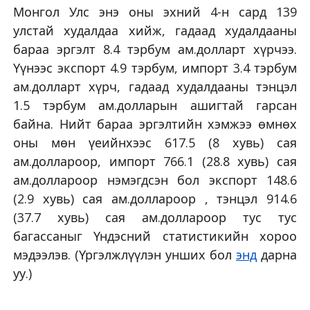
Монгол Улс энэ оны эхний 4-н сард 139
улстай худалдаа хийж, гадаад худалдааны
бараа эргэлт 8.4 тэрбум ам.долларт хүрчээ.
Үүнээс экспорт 4.9 тэрбум, импорт 3.4 тэрбум
ам.долларт хүрч, гадаад худалдааны тэнцэл
1.5 тэрбум ам.долларын ашигтай гарсан
байна. Нийт бараа эргэлтийн хэмжээ өмнөх
оны мөн үеийнхээс 617.5 (8 хувь) сая
ам.доллароор, импорт 766.1 (28.8 хувь) сая
ам.доллароор нэмэгдсэн бол экспорт 148.6
(2.9 хувь) сая ам.доллароор , тэнцэл 914.6
(37.7 хувь) сая ам.доллароор тус тус
багассаныг Үндэсний статистикийн хороо
мэдээлэв. (Үргэлжлүүлэн унших бол
энд
дарна
уу.)