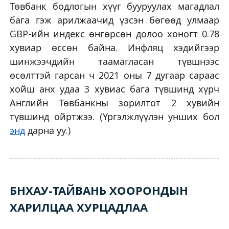
Төвбанк бодлогын хүүг бууруулах магадлал
бага гэж арилжаачид үзсэн бөгөөд улмаар
GBP-ийн индекс өнгөрсөн долоо хоногт 0.78
хувиар өссөн байна. Инфляц хэдийгээр
шинжээчдийн таамагласан түвшнээс
өсөлттэй гарсан ч 2021 оны 7 дугаар сараас
хойш анх удаа 3 хувиас бага түвшинд хүрч
Английн Төвбанкны зорилтот 2 хувийн
түвшинд ойртжээ. (Үргэлжлүүлэн унших бол
энд
дарна уу.)
БНХАУ-ТАЙВАНЬ ХООРОНДЫН
ХАРИЛЦАА ХУРЦАДЛАА