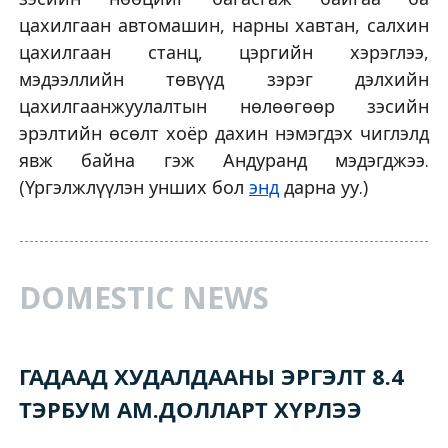
цахилгаан автомашин, нарны хавтан, салхин
цахилгаан станц, цэргийн хэрэглээ,
мэдээллийн төвүүд зэрэг дэлхийн
цахилгаанжуулалтын нөлөөгөөр зэсийн
эрэлтийн өсөлт хоёр дахин нэмэгдэх чиглэлд
явж байна гэж Андуранд мэдэгджээ.
(Үргэлжлүүлэн унших бол
энд
дарна уу.)
DOMESTIC NEWS
ГАДААД ХУДАЛДААНЫ ЭРГЭЛТ 8.4
ТЭРБУМ АМ.ДОЛЛАРТ ХҮРЛЭЭ