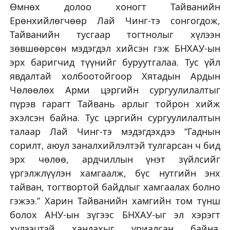
Өмнөх долоо хоногт Тайванийн
Ерөнхийлөгчөөр Лай Чинг-тэ сонгогдож,
Тайванийн тусгаар тогтнолыг хүлээн
зөвшөөрсөн мэдэгдэл хийсэн гэж БНХАУ-ын
эрх баригчид түүнийг буруутгалаа. Тус үйл
явдалтай холбоотойгоор Хятадын Ардын
Чөлөөлөх Арми цэргийн сургуулилалтыг
пүрэв гарагт Тайвань арлыг тойрон хийж
эхэлсэн байна. Тус цэргийн сургуулилалтын
талаар Лай Чинг-тэ мэдэгдэхдээ “Гаднын
сорилт, аюул заналхийлэлтэй тулгарсан ч бид
эрх чөлөө, ардчиллын үнэт зүйлсийг
үргэлжлүүлэн хамгаалж, бүс нутгийн энх
тайван, тогтвортой байдлыг хамгаалах болно
гэжээ.” Харин Тайванийн хамгийн том түнш
болох АНУ-ын зүгээс БНХАУ-ыг эл хэрэгт
хүлээцтэй хандахыг уриалсан байна.