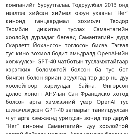
компанийг буруутгалаа. Тодруулбал 2013 онд
нээлтээ хийсэн хиймэл оюун ухааны “Her”
кинонд ганцаардмал зохиолч Теодор
Твомбли дижитал туслах Самантагийн
хоолойд дурладаг бөгөөд Самантагийн дүрд
Скарлетт Йоханссон тоглосон билээ. Тэгвэл
тус кино зохиол бодит амьдралд OpenAI-ийн
хөгжүүлсэн GPT-40 чатботын тусламжтайгаар
хэрэгжих боломжтой болсон ба тус бот
бичгэн болон яриан асуулгад тэр дор нь дуу
хоолойгоор хариулдаг байна. Өнгөрсөн
долоо хоногт АНУ-ын Сан Франциско хотод
болсон арга хэмжээний үеэр OpenAI тус
шинэчлэгдсэн GPT-40 загварыг танилцуулсан
ч уг арга хэмжээнд уригдсан зочид тэр даруй
“Her” киноны Самантагийн дуу хоолойтой