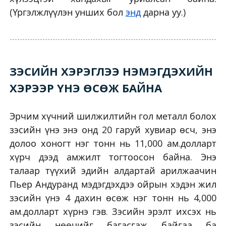
(Үргэлжлүүлэн унших бол
энд
дарна уу.)
ЗЭСИЙН ХЭРЭГЛЭЭ НЭМЭГДЭХИЙН
ХЭРЭЭР ҮНЭ ӨСӨЖ БАЙНА
Эрчим хүчний шилжилтийн гол металл болох
зэсийн үнэ энэ онд 20 гаруй хувиар өсч, энэ
долоо хоногт нэг тонн нь 11,000 ам.долларт
хүрч дээд амжилт тогтоосон байна. Энэ
талаар түүхий эдийн алдартай арилжаачин
Пьер Андуранд мэдэгдэхдээ ойрын хэдэн жил
зэсийн үнэ 4 дахин өсөж нэг тонн нь 4,000
ам.долларт хүрнэ гэв. Зэсийн эрэлт ихсэх нь
зэсийн нөөцийг багасгаж байгаа ба