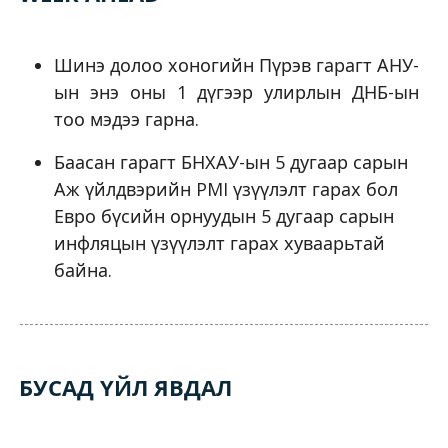
Шинэ долоо хоногийн Пүрэв гарагт АНУ-
ын энэ оны 1 дүгээр улирлын ДНБ-ын
тоо мэдээ гарна.
Баасан гарагт БНХАУ-ын 5 дугаар сарын
Аж үйлдвэрийн PMI үзүүлэлт гарах бол
Евро бүсийн орнуудын 5 дугаар сарын
инфляцын үзүүлэлт гарах хуваарьтай
байна.
БУСАД ҮЙЛ ЯВДАЛ