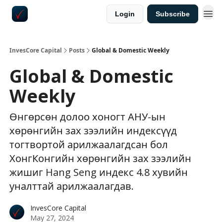
Login
Subscribe
InvesCore Capital
Posts
Global & Domestic Weekly
Global & Domestic
Weekly
Өнгөрсөн долоо хоногт АНУ-ын
хөрөнгийн зах зээлийн индексүүд
тогтвортой арилжаалагдсан бол
ХонгКонгийн хөрөнгийн зах зээлийн
жишиг Hang Seng индекс 4.8 хувийн
уналттай арилжаалагдав.
InvesCore Capital
May 27, 2024