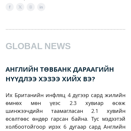
GLOBAL NEWS
АНГЛИЙН ТӨВБАНК ДАРААГИЙН
НҮҮДЛЭЭ ХЭЗЭЭ ХИЙХ ВЭ?
Их Британийн инфляц 4 дүгээр сард жилийн
өмнөх мөн үеэс 2.3 хувиар өсөж
шинжээчдийн таамагласан 2.1 хувийн
өсөлтөөс өндөр гарсан байна. Тус мэдээтэй
холбоотойгоор ирэх 6 дугаар сард Английн