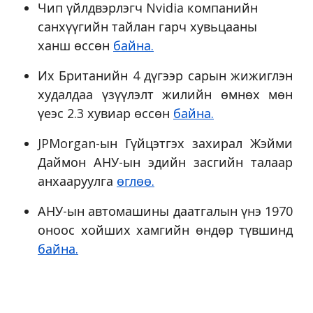
Чип үйлдвэрлэгч Nvidia компанийн
санхүүгийн тайлан гарч хувьцааны
ханш өссөн
байна.
Их Британийн 4 дүгээр сарын жижиглэн
худалдаа үзүүлэлт жилийн өмнөх мөн
үеэс 2.3 хувиар өссөн
байна.
JPMorgan-ын Гүйцэтгэх захирал Жэйми
Даймон АНУ-ын эдийн засгийн талаар
анхааруулга
өглөө.
АНУ-ын автомашины даатгалын үнэ 1970
оноос хойших хамгийн өндөр түвшинд
байна.