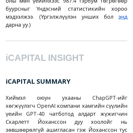
оны мөн үеийнхээс 987.4 тэрбум төгрөгөөр
буурсныг Үндэсний статистикийн хороо
мэдээлжээ. (Үргэлжлүүлэн унших бол
энд
дарна уу.)
iCAPITAL INSIGHT
iCAPITAL SUMMARY
Хиймэл оюун ухааны ChapGPT-ийг
хөгжүүлэгч OpenAI компани хамгийн сүүлийн
үеийн GPT-40 чатботод алдарт жүжигчин
Скарлетт Йоханссон дуу хоолойг нь
зөвшөөрөлгүй ашигласан гэж Йоханссон тус