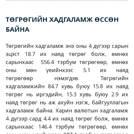
ТӨГРӨГИЙН ХАДГАЛАМЖ ӨССӨН
БАЙНА
Төгрөгийн хадгаламж энэ оны 4 дүгээр сарын
эцэст 18.7 их наяд төгрөг болж, өмнөх
сарынхаас 556.4 тэрбум төгрөгөөр, өмнөх
оны мөн үеийнхээс 5.1 их наяд
төгрөгөөр нэмэгдэв. Төгрөгийн
хадгаламжийн 84.7 хувь буюу 15.8 их наяд
төгрөг нь иргэдийн, 15.3 хувь буюу 2.9 их
наяд төгрөг нь аж ахуйн нэгж, байгууллагын
хадгаламж байна. Харин валютын хадгаламж
4 дүгээр сард 4.4 их наяд төгрөг болж, өмнөх
сарынхаас 146.4 тэрбум төгрөгөөр, өмнөх