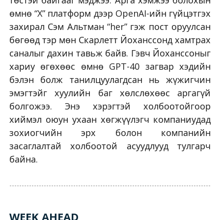
төстэй байгааг мэджээ. Арга хэмжээ болохын
өмнө “X” платформ дээр OpenAI-ийн гүйцэтгэх
захирал Сэм Альтман “her” гэж пост оруулсан
бөгөөд тэр мөн Скарлетт Йоханссонд хамтрах
саналыг дахин тавьж байв. Гэвч Йоханссоныг
хариу өгөхөөс өмнө GPT-40 загвар хэдийн
бэлэн болж танилцуулагдсан нь жүжигчин
эмэгтэйг хуулийн баг хөлслөхөөс аргагүй
болгожээ. Энэ хэрэгтэй холбоотойгоор
хиймэл оюун ухаан хөгжүүлэгч компаниудад
зохиогчийн эрх болон компанийн
засаглалтай холбоотой асуудлууд тулгарч
байна.
WEEK AHEAD