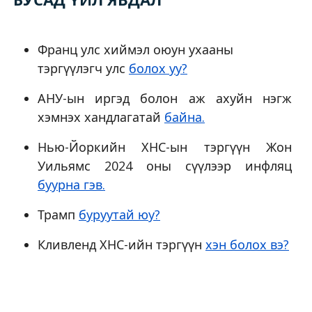
Франц улс хиймэл оюун ухааны
тэргүүлэгч улс
болох уу?
АНУ-ын иргэд болон аж ахуйн нэгж
хэмнэх хандлагатай
байна.
Нью-Йоркийн ХНС-ын тэргүүн Жон
Уильямс 2024 оны сүүлээр инфляц
буурна гэв.
Трамп
буруутай юу?
Кливленд ХНС-ийн тэргүүн
хэн болох вэ?