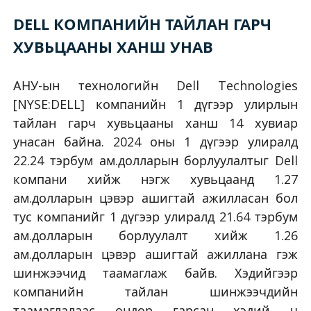
DELL КОМПАНИЙН ТАЙЛАН ГАРЧ
ХУВЬЦААНЫ ХАНШ УНАВ
АНУ-ын технологийн Dell Technologies
[NYSE:DELL] компанийн 1 дүгээр улирлын
тайлан гарч хувьцааны ханш 14 хувиар
унасан байна. 2024 оны 1 дүгээр улиралд
22.24 тэрбум ам.долларын борлуулалтыг Dell
компани хийж нэгж хувьцаанд 1.27
ам.долларын цэвэр ашигтай ажилласан бол
тус компанийг 1 дүгээр улиралд 21.64 тэрбум
ам.долларын борлуулалт хийж 1.26
ам.долларын цэвэр ашигтай ажиллана гэж
шинжээчид таамаглаж байв. Хэдийгээр
компанийн тайлан шинжээчдийн
таамаглалаас өндөр гарсан хэдий ч