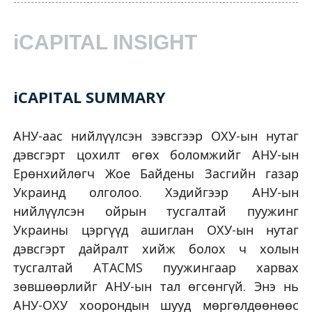
iCAPITAL INSIGHT
iCAPITAL SUMMARY
АНУ-аас нийлүүлсэн зэвсгээр ОХУ-ын нутаг
дэвсгэрт цохилт өгөх боломжийг АНУ-ын
Ерөнхийлөгч Жое Байдены Засгийн газар
Украинд олголоо. Хэдийгээр АНУ-ын
нийлүүлсэн ойрын тусгалтай пуужинг
Украины цэргүүд ашиглан ОХУ-ын нутаг
дэвсгэрт дайралт хийж болох ч холын
тусгалтай ATACMS пуужингаар харвах
зөвшөөрлийг АНУ-ын тал өгсөнгүй. Энэ нь
АНУ-ОХУ хоорондын шууд мөргөлдөөнөөс