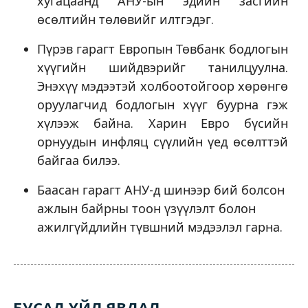
хугацаанд АНУ-ын эдийн засгийн
өсөлтийн төлөвийг илтгэдэг.
Пүрэв гарагт Европын Төвбанк бодлогын
хүүгийн шийдвэрийг танилцуулна.
Энэхүү мэдээтэй холбоотойгоор хөрөнгө
оруулагчид бодлогын хүүг буурна гэж
хүлээж байна. Харин Евро бүсийн
орнуудын инфляц сүүлийн үед өсөлттэй
байгаа билээ.
Баасан гарагт АНУ-д шинээр бий болсон
ажлын байрны тоон үзүүлэлт болон
ажилгүйдлийн түвшний мэдээлэл гарна.
БУСАД ҮЙЛ ЯВДАЛ