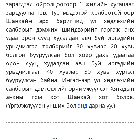
зарагдтал ойролцоогоор 1 жилийн хугацааг
зарцуулна гэв. Тус мэдээтэй холбоотойгоор
Шанхайн эрх баригчид үл хөдлөхийн
салбарыг дэмжих шийдвэрийг гаргаж анх
удаа орон сууц худалдан авч буй иргэдийн
урьдчилгаа төлбөрийг 30 хувиас 20 хувь
болгон бууруулсан бол хоёр дахь удаагаа
орон сууц худалдан авч буй иргэдийн
урьдчилгааг 40 хувиас 30 хувь хүртэл
бууруулсан байна. Ингэснээр үл хөдлөхийн
салбарын дэмжлэгийг эрчимжүүлсэн Хятадын
анхны том хот Шанхай хот болов.
(Үргэлжлүүлэн унших бол
энд
дарна уу.)