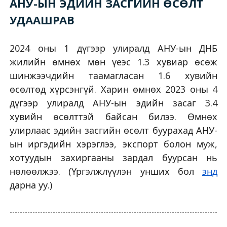
АНУ-ЫН ЭДИЙН ЗАСГИЙН ӨСӨЛТ
УДААШРАВ
2024 оны 1 дүгээр улиралд АНУ-ын ДНБ
жилийн өмнөх мөн үеэс 1.3 хувиар өсөж
шинжээчдийн таамагласан 1.6 хувийн
өсөлтөд хүрсэнгүй. Харин өмнөх 2023 оны 4
дүгээр улиралд АНУ-ын эдийн засаг 3.4
хувийн өсөлттэй байсан билээ. Өмнөх
улирлаас эдийн засгийн өсөлт буурахад АНУ-
ын иргэдийн хэрэглээ, экспорт болон муж,
хотуудын захиргааны зардал буурсан нь
нөлөөлжээ. (Үргэлжлүүлэн унших бол
энд
дарна уу.)