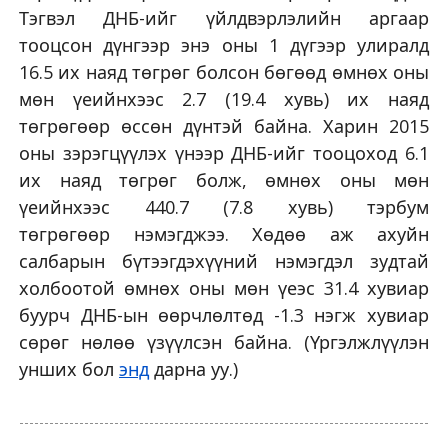
Тэгвэл ДНБ-ийг үйлдвэрлэлийн аргаар
тооцсон дүнгээр энэ оны 1 дүгээр улиралд
16.5 их наяд төгрөг болсон бөгөөд өмнөх оны
мөн үеийнхээс 2.7 (19.4 хувь) их наяд
төгрөгөөр өссөн дүнтэй байна. Харин 2015
оны зэрэгцүүлэх үнээр ДНБ-ийг тооцоход 6.1
их наяд төгрөг болж, өмнөх оны мөн
үеийнхээс 440.7 (7.8 хувь) тэрбум
төгрөгөөр нэмэгджээ. Хөдөө аж ахуйн
салбарын бүтээгдэхүүний нэмэгдэл зудтай
холбоотой өмнөх оны мөн үеэс 31.4 хувиар
буурч ДНБ-ын өөрчлөлтөд -1.3 нэгж хувиар
сөрөг нөлөө үзүүлсэн байна. (Үргэлжлүүлэн
унших бол
энд
дарна уу.)