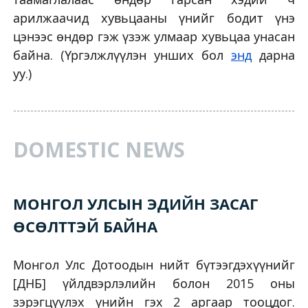
арилжаачид хувьцааны үнийг бодит үнэ
цэнээс өндөр гэж үзэж улмаар хувьцаа унасан
байна. (Үргэлжлүүлэн унших бол
энд
дарна
уу.)
DOMESTIC NEWS
МОНГОЛ УЛСЫН ЭДИЙН ЗАСАГ
ӨСӨЛТТЭЙ БАЙНА
Монгол Улс Дотоодын нийт бүтээгдэхүүнийг
[ДНБ] үйлдвэрлэлийн болон 2015 оны
зэрэгцүүлэх үнийн гэх 2 аргаар тооцдог.