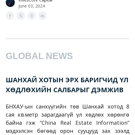
June 03, 2024
GLOBAL NEWS
ШАНХАЙ ХОТЫН ЭРХ БАРИГЧИД ҮЛ
ХӨДЛӨХИЙН САЛБАРЫГ ДЭМЖИВ
БНХАУ-ын санхүүгийн төв Шанхай хотод 8
сая кв.метр зарагдаагүй үл хөдлөх хөрөнгө
байна гэж “China Real Estate Information”
мэдээлсэн бөгөөд орон сууцууд зах зээлд