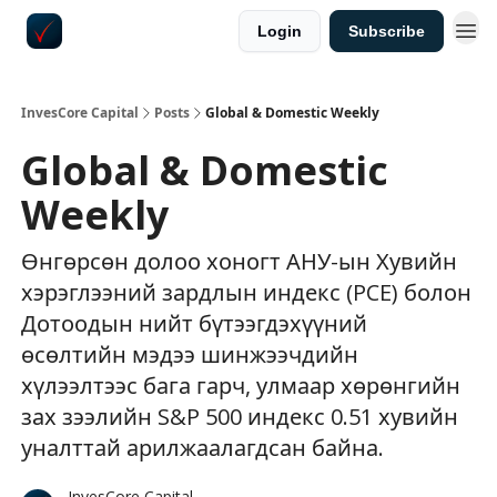
Login
Subscribe
InvesCore Capital
Posts
Global & Domestic Weekly
Global & Domestic
Weekly
Өнгөрсөн долоо хоногт АНУ-ын Хувийн
хэрэглээний зардлын индекс (PCE) болон
Дотоодын нийт бүтээгдэхүүний
өсөлтийн мэдээ шинжээчдийн
хүлээлтээс бага гарч, улмаар хөрөнгийн
зах зээлийн S&P 500 индекс 0.51 хувийн
уналттай арилжаалагдсан байна.
InvesCore Capital