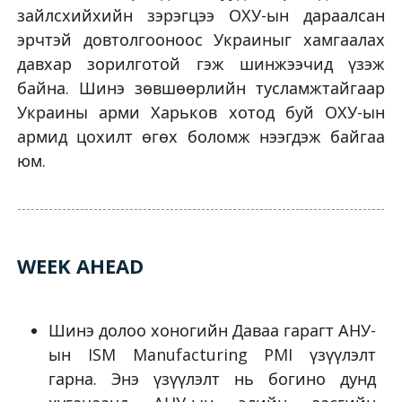
зайлсхийхийн зэрэгцээ ОХУ-ын дараалсан
эрчтэй довтолгооноос Украиныг хамгаалах
давхар зорилготой гэж шинжээчид үзэж
байна. Шинэ зөвшөөрлийн тусламжтайгаар
Украины арми Харьков хотод буй ОХУ-ын
армид цохилт өгөх боломж нээгдэж байгаа
юм.
WEEK AHEAD
Шинэ долоо хоногийн Даваа гарагт АНУ-
ын ISM Manufacturing PMI үзүүлэлт
гарна. Энэ үзүүлэлт нь богино дунд