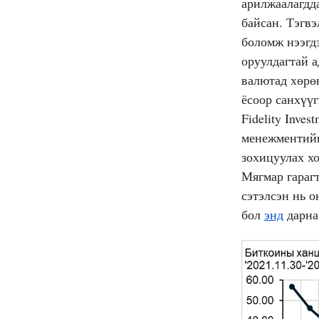
арилжаалагдд
байсан. Тэгвэ
боломж нээгдэ
оруулдагтай 
валютад хөрөн
ёсоор санхүү
Fidelity Inve
менежментийн
зохицуулах хо
Мягмар гараг
сэтэлсэн нь о
бол
энд
дарна 