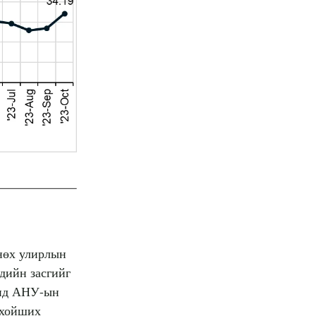
мнөх улирлын
дийн засгийг
анд АНУ-ын
 хойших