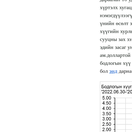
хүртэлх хугац
нэмэгдүүлээг
үнийн өсөлт з
хүүгийн хурл
сууцны зах зэ
эдийн засаг у
ам.доллартой
бодлогын хүү 
бол
энд
дарна 