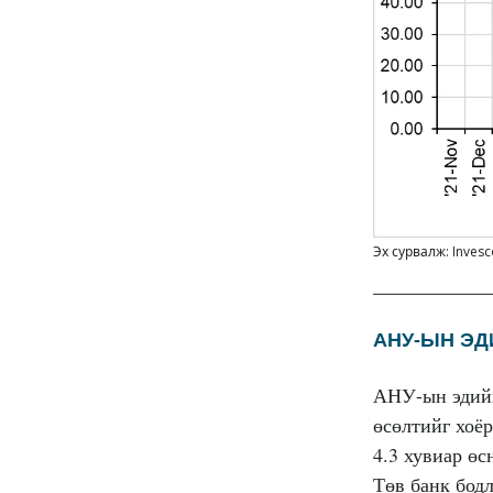
Эх сурвалж: Invesc
АНУ-ЫН ЭД
АНУ-ын эдийн
өсөлтийг хоё
4.3 хувиар ө
Төв банк бодл