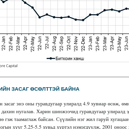
ore Capital
ИЙН ЗАСАГ ӨСӨЛТТЭЙ БАЙНА
 засаг энэ оны гуравдугаар улиралд 4.9 хувиар өсөж, ө
р дахин нугалав. Харин шинжээчид гуравдугаар улиралд э
снө гэж таамаглаж байсан. Сүүлийн нэг жил гаруй хугаца
огын хүүг 5.25-5.5 хувьд хүртэл нэмэгдүүлж, 2001 оноос