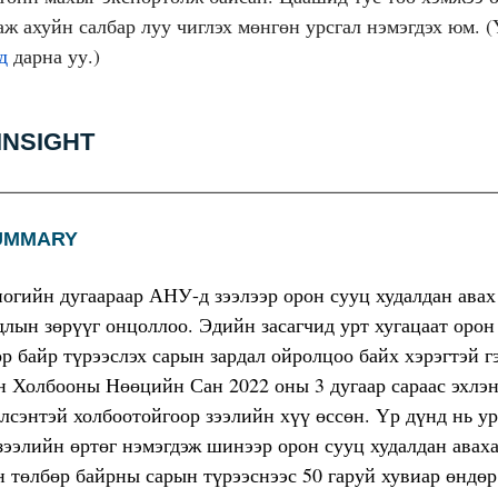
аж ахуйн салбар луу чиглэх мөнгөн урсгал нэмэгдэх юм. 
д
дарна уу.)
 INSIGHT
SUMMARY
ногийн дугаараар АНУ-д зээлээр орон сууц худалдан авах
длын зөрүүг онцоллоо. Эдийн засагчид урт хугацаат оро
р байр түрээслэх сарын зардал ойролцоо байх хэрэгтэй гэ
 Холбооны Нөөцийн Сан 2022 оны 3 дугаар сараас эхлэ
лсэнтэй холбоотойгоор зээлийн хүү өссөн. Үр дүнд нь ур
зээлийн өртөг нэмэгдэж шинээр орон сууц худалдан авах
н төлбөр байрны сарын түрээснээс 50 гаруй хувиар өндөр