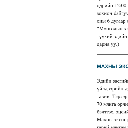
өдрийн 12:00
зохион байгу
оны 6 дугаар
“Монголын хө
түүхий эдийн
дарна уу.)
МАХНЫ ЭК
Эдийн засгий
үйлдвэрийн д
тавив. Тэрээр
70 мянга орчи
бэлтгэх, эцси
Махны экспор
гаруй мянган