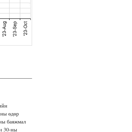
ийн
-ны өдөр
ны баяжмал
н 30-ны