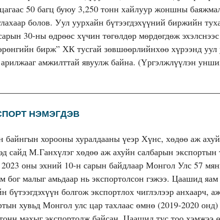
 цагаас 50 багц буюу 3,250 тонн хайлуур жоншны баяжма
улахаар болов. Уул уурхайн бүтээгдэхүүний биржийн туха
 сарын 30-ны өдрөөс хүчин төгөлдөр мөрдөгдөж эхэлснээ
рөнгийн бирж” ХК тусгай зөвшөөрлийнхөө хүрээнд уул
 арилжааг амжилттай явуулж байна. (Үргэлжлүүлэн унш
СПОРТ НЭМЭГДЭВ
н байнгын хорооны хуралдааны үеэр Хүнс, хөдөө аж ахуй
эд сайд М.Ганхүлэг хөдөө аж ахуйн салбарын экспортын 
 2023 оны эхний 10-н сарын байдлаар Монгол Улс 57 мян
м бог малыг амьдаар нь экспортолсон гэжээ. Цаашид яам
йн бүтээгдэхүүн болгож экспортлох чиглэлээр анхаарч, аж
тын хувьд Монгол улс цар тахлаас өмнө (2019-2020 онд)
 тонн махыг экспортолж байсан. Цаашид тус тоо хэмжээ 