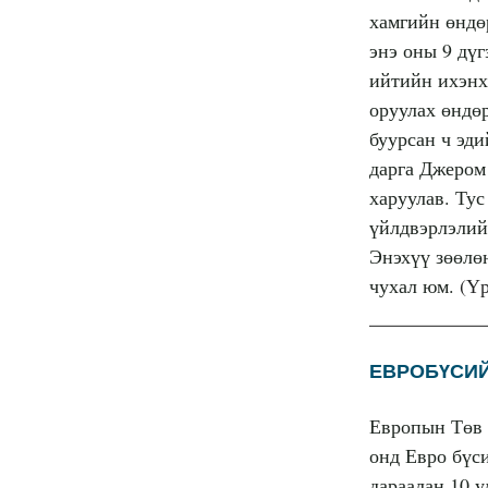
хамгийн өндө
энэ оны 9 дүг
ийтийн ихэнх
оруулах өндөр
буурсан ч эд
дарга Джером
харуулав. Тус
үйлдвэрлэлий
Энэхүү зөөлө
чухал юм.
(Үр
ЕВРОБҮСИЙ
Европын Төв 
онд Евро бүс
дараалан 10 у