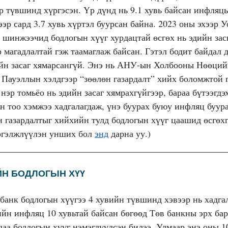
р түвшинд хүргэсэн. Үр дүнд нь 9.1 хувь байсан инфля
ээр сард 3.7 хувь хүртэл буурсан байна. 2023 оны эхээр 
 шинжээчид бодлогын хүүг хурдацтай өсгөх нь эдийн зас
 магадлалтай гэж таамаглаж байсан. Гэтэл бодит байдал 
ийн засаг хямарсангүй. Энэ нь АНУ-ын Холбооны Нөөци
 Пауэллын хэлдгээр “зөөлөн газардалт” хийх боломжтой 
 нэр томьёо нь эдийн засаг хямрахгүйгээр, бараа бүтээгд
н тоо хэмжээ хадгалагдаж, үнэ буурах буюу инфляц буура
н газардалтыг хийхийн тулд бодлогын хүүг цаашид өсгөхг
гэлжлүүлэн унших бол
энд
дарна уу.)
Н БОДЛОГЫН ХҮҮ
банк бодлогын хүүгээ 4 хувийн түвшинд хэвээр нь хадга
ийн инфляц 10 хувьтай байсан бөгөөд Төв банкны эрх ба
даа бодлогын хүүг нэмэгдүүлсэн билээ. Улмаар энэ оны 1