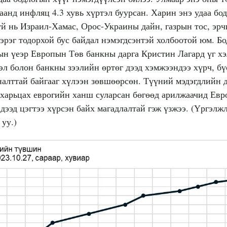
аанд инфляц 4.3 хувь хүртэл буурсан. Харин энэ удаа бо
үй нь Израил-Хамас, Орос-Украины дайн, газрын тос, эр
эрэг тодорхой бус байдал нэмэгдсэнтэй холбоотой юм. Б
ын үеэр Европын Төв банкны дарга Кристин Лагард үг хэ
эл болон банкны зээлийн өртөг дээд хэмжээндээ хүрч, б
налттай байгааг хүлээн зөвшөөрсөн. Түүний мэдэгдлийн 
 харьцах еврогийн ханш суларсан бөгөөд арилжаачид Ев
дээд цэгтээ хүрсэн байх магадлалтай гэж үзжээ.
(Үргэлжл
уу.)