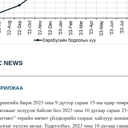
C NEWS
РИЛЖАА
өнгийн Бирж 2023 оны 9 дүгээр сарын 15-ны өдөр төмр
илжааг эхлүүлж байсан бол 2023 оны 10 дугаар сарын 23
етмет” төрийн өмчит үйлдвэрийн газраас хайлуур жонш
лгыг хүлээн авлаа. Тодруулбал, 2023 оны 10 дугаар сары