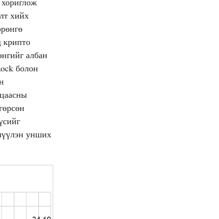
 хориглож
алт хийх
өрөнгө
д крипто
өнгийг албан
Rock болон
ын
 цаасны
нгөрсөн
үсийг
жлүүлэн унших