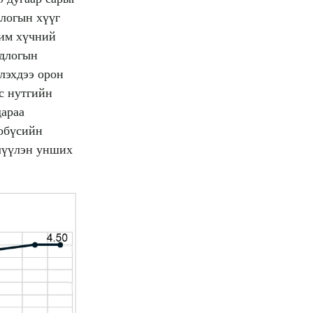
длогын хүүг
чим хүчний
одлогын
лэхдээ орон
үс нутгийн
дараа
робүсийн
үүлэн унших