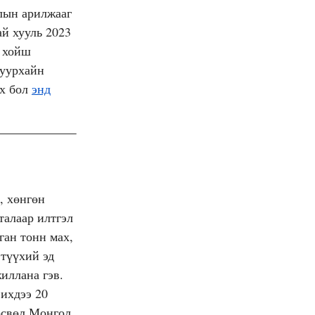
лын арилжааг
й хууль 2023
с хойш
 уурхайн
их бол
энд
, хөнгөн
талаар илтгэл
ган тонн мах,
 түүхий эд
иллана гэв.
 ихдээ 20
өсвөл Монгол