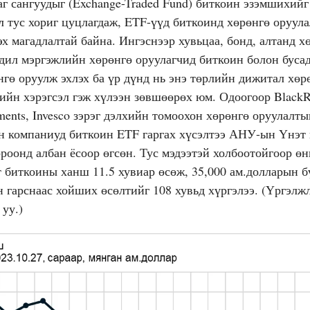
аг сангуудыг (Exchange-Traded Fund) биткоин эзэмшихийг
л тус хориг цуцлагдаж, ETF-үүд биткоинд хөрөнгө оруул
х магадлалтай байна. Ингэснээр хувьцаа, бонд, алтанд х
адил мэргэжлийн хөрөнгө оруулагчид биткоин болон буса
гө оруулж эхлэх ба үр дүнд нь энэ төрлийн дижитал хөр
гийн хэрэгсэл гэж хүлээн зөвшөөрөх юм. Одоогоор Black
stments, Invesco зэрэг дэлхийн томоохон хөрөнгө оруулалт
 компаниуд биткоин ETF гаргах хүсэлтээ АНУ-ын Үнэт
роонд албан ёсоор өгсөн. Тус мэдээтэй холбоотойгоор ө
т биткоины ханш 11.5 хувиар өсөж, 35,000 ам.долларын б
н гарснаас хойших өсөлтийг 108 хувьд хүргэлээ. (Үргэл
уу.)