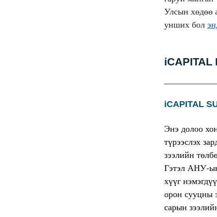
Улсын хөдөө 
унших бол
эн
iCAPITAL
iCAPITAL 
Энэ долоо хо
түрээслэх зар
зээлийн төлбө
Гэтэл АНУ-ын
хүүг нэмэгдүү
орон сууцны 
сарын зээлий