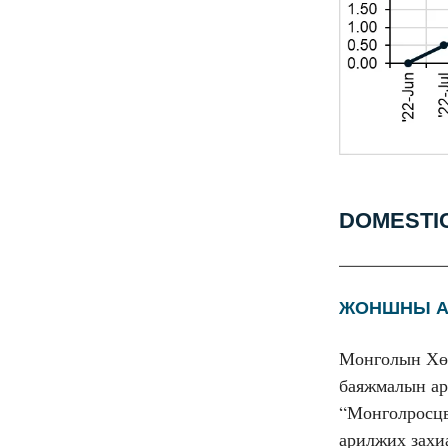
DOMESTI
ЖОНШНЫ А
Монголын Хөр
баяжмалын ар
“Монголросцв
арилжих захиа