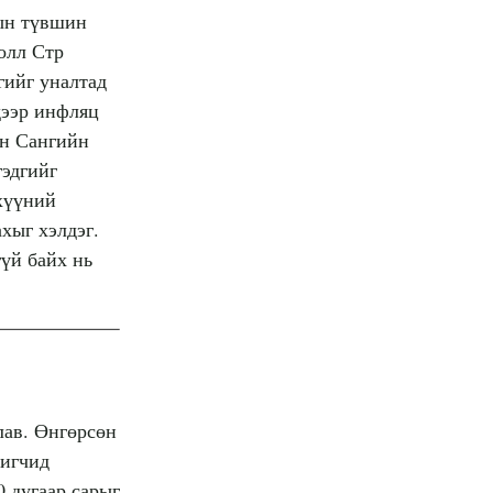
цын түвшин
Уолл Стр
гийг уналтад
дээр инфляц
йн Сангийн
гэдгийг
эхүүний
хыг хэлдэг.
үй байх нь
лав. Өнгөрсөн
ригчид
0 дугаар сарыг