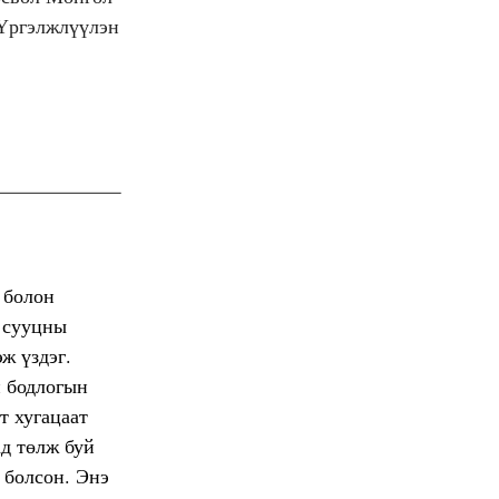
(Үргэлжлүүлэн
 болон
н сууцны
ж үздэг.
н бодлогын
т хугацаат
ад төлж буй
 болсон. Энэ