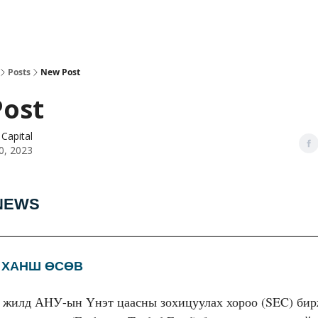
Posts
New Post
ost
Capital
0, 2023
NEWS
 ХАНШ ӨСӨВ
 жилд АНУ-ын Үнэт цаасны зохицуулах хороо (SEC) бир