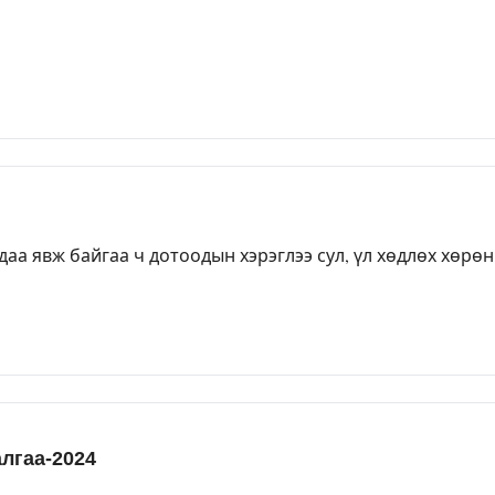
даа явж байгаа ч дотоодын хэрэглээ сул, үл хөдлөх хөрө
алгаа-2024