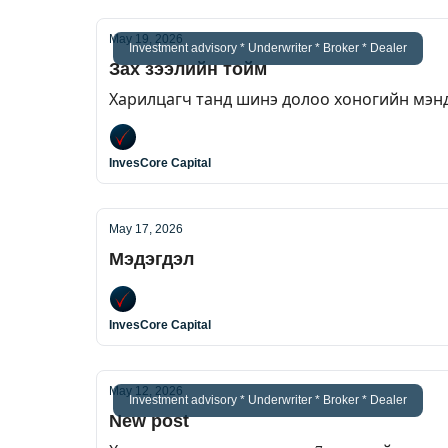
May 19, 2026
Investment advisory * Underwriter * Broker * Dealer
Зах зээлийн тойм
Харилцагч танд шинэ долоо хоногийн мэнд,
InvesCore Capital
May 17, 2026
Мэдэгдэл
InvesCore Capital
May 12, 2026
Investment advisory * Underwriter * Broker * Dealer
New post