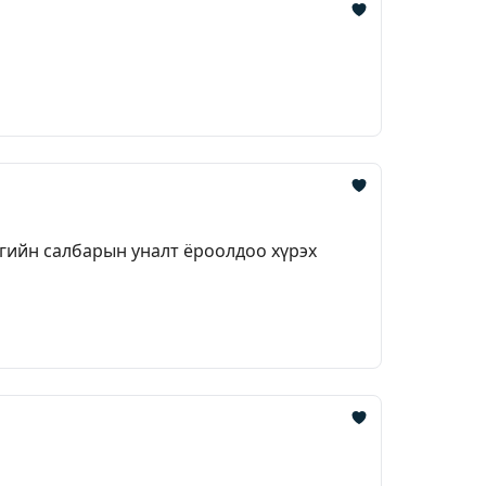
нгийн салбарын уналт ёроолдоо хүрэх