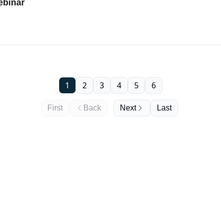
ebinar
1
2
3
4
5
6
First
Back
Next
Last