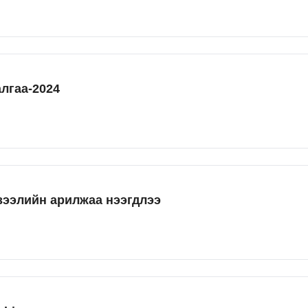
алгаа-2024
 зээлийн арилжаа нээгдлээ