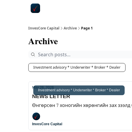
InvesCore Capital
Archive
Page 1
Archive
Investment advisory * Underwriter * Broker * Dealer
May 26, 2026
Investment advisory * Underwriter * Broker * Dealer
NEWS LETTER
Өнгөрсөн 7 хоногийн хөрөнгийн зах зээлд
InvesCore Capital