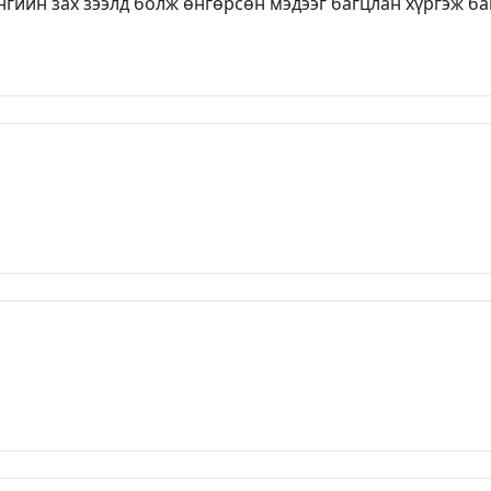
гийн зах зээлд болж өнгөрсөн мэдээг багцлан хүргэж баи